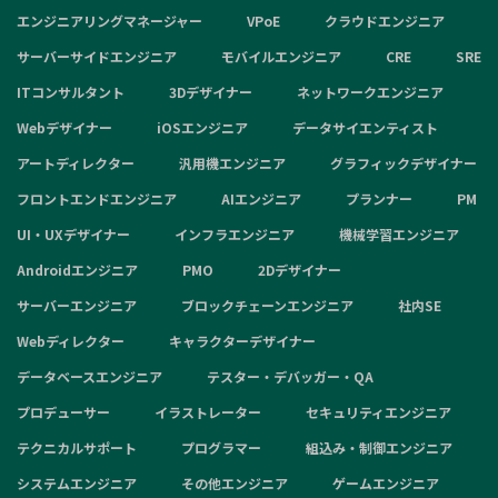
エンジニアリングマネージャー
VPoE
クラウドエンジニア
サーバーサイドエンジニア
モバイルエンジニア
CRE
SRE
ITコンサルタント
3Dデザイナー
ネットワークエンジニア
Webデザイナー
iOSエンジニア
データサイエンティスト
アートディレクター
汎用機エンジニア
グラフィックデザイナー
フロントエンドエンジニア
AIエンジニア
プランナー
PM
UI・UXデザイナー
インフラエンジニア
機械学習エンジニア
Androidエンジニア
PMO
2Dデザイナー
サーバーエンジニア
ブロックチェーンエンジニア
社内SE
Webディレクター
キャラクターデザイナー
データベースエンジニア
テスター・デバッガー・QA
プロデューサー
イラストレーター
セキュリティエンジニア
テクニカルサポート
プログラマー
組込み・制御エンジニア
システムエンジニア
その他エンジニア
ゲームエンジニア