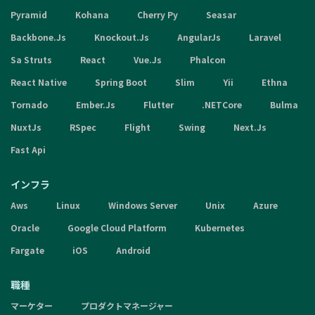
Pyramid
Kohana
Cherry Py
Seasar
Backbone.Js
Knockout.Js
AngularJs
Laravel
Sa Struts
React
Vue.Js
Phalcon
React Native
Spring Boot
Slim
Yii
Ethna
Tornado
Ember.Js
Flutter
.NETCore
Bulma
NuxtJs
RSpec
Flight
Swing
Next.Js
Fast Api
インフラ
Aws
Linux
Windows Server
Unix
Azure
Oracle
Google Cloud Platform
Kubernetes
Fargate
iOS
Android
職種
マーケター
プロダクトマネージャー