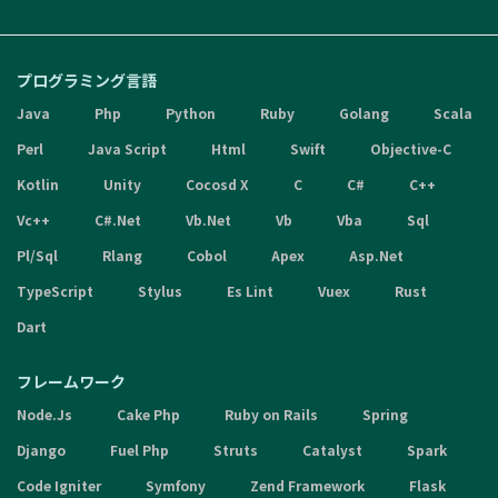
プログラミング言語
Java
Php
Python
Ruby
Golang
Scala
Perl
Java Script
Html
Swift
Objective-C
Kotlin
Unity
Cocosd X
C
C#
C++
Vc++
C#.Net
Vb.Net
Vb
Vba
Sql
Pl/Sql
Rlang
Cobol
Apex
Asp.Net
TypeScript
Stylus
Es Lint
Vuex
Rust
Dart
フレームワーク
Node.Js
Cake Php
Ruby on Rails
Spring
Django
Fuel Php
Struts
Catalyst
Spark
Code Igniter
Symfony
Zend Framework
Flask