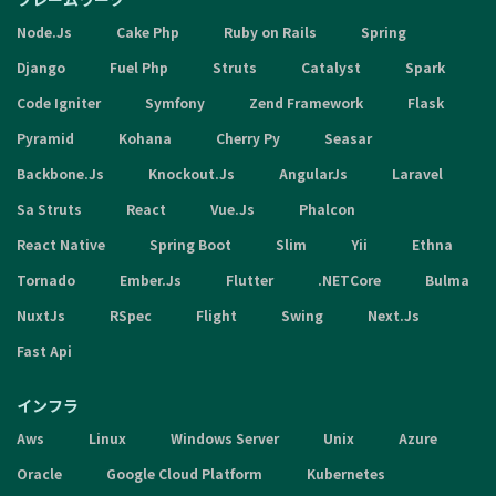
Node.Js
Cake Php
Ruby on Rails
Spring
Django
Fuel Php
Struts
Catalyst
Spark
Code Igniter
Symfony
Zend Framework
Flask
Pyramid
Kohana
Cherry Py
Seasar
Backbone.Js
Knockout.Js
AngularJs
Laravel
Sa Struts
React
Vue.Js
Phalcon
React Native
Spring Boot
Slim
Yii
Ethna
Tornado
Ember.Js
Flutter
.NETCore
Bulma
NuxtJs
RSpec
Flight
Swing
Next.Js
Fast Api
インフラ
Aws
Linux
Windows Server
Unix
Azure
Oracle
Google Cloud Platform
Kubernetes