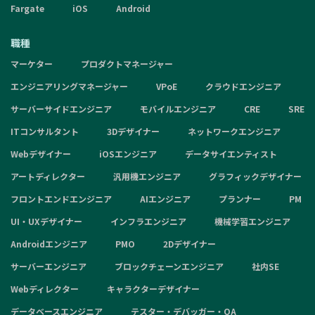
Fargate
iOS
Android
職種
マーケター
プロダクトマネージャー
エンジニアリングマネージャー
VPoE
クラウドエンジニア
サーバーサイドエンジニア
モバイルエンジニア
CRE
SRE
ITコンサルタント
3Dデザイナー
ネットワークエンジニア
Webデザイナー
iOSエンジニア
データサイエンティスト
アートディレクター
汎用機エンジニア
グラフィックデザイナー
フロントエンドエンジニア
AIエンジニア
プランナー
PM
UI・UXデザイナー
インフラエンジニア
機械学習エンジニア
Androidエンジニア
PMO
2Dデザイナー
サーバーエンジニア
ブロックチェーンエンジニア
社内SE
Webディレクター
キャラクターデザイナー
データベースエンジニア
テスター・デバッガー・QA