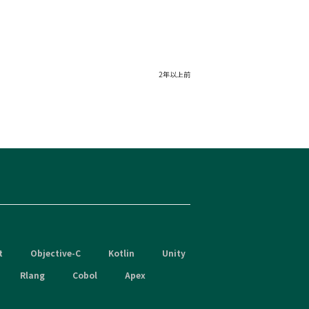
2年以上前
t
Objective-C
Kotlin
Unity
Rlang
Cobol
Apex