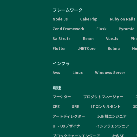
フレームワーク
Node.Js
Cake Php
Ruby on Rails
Zend Framework
Flask
Pyramid
Sa Struts
React
Vue.Js
Ph
Flutter
.NETCore
Bulma
Nu
インフラ
Aws
Linux
Windows Server
職種
マーケター
プロダクトマネージャー
CRE
SRE
ITコンサルタント
3
アートディレクター
汎用機エンジニア
UI・UXデザイナー
インフラエンジニア
ブロックチェーンエンジニア
社内SE