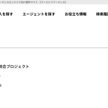
e Directory/リモート】AD統合プロジェクト | フリーランスエンジニア向け案件サイト 【ブーストフリーランス】
人を探す
エージェントを探す
お役立ち情報
検索履
】AD統合プロジェクト
）
洲