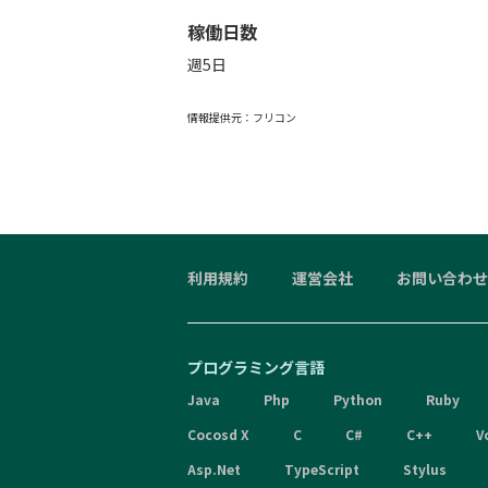
稼働日数
週5日
情報提供元：
フリコン
利用規約
運営会社
お問い合わせ
プログラミング言語
Java
Php
Python
Ruby
Cocosd X
C
C#
C++
V
Asp.Net
TypeScript
Stylus