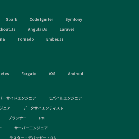
Spark
Code Igniter
Symfony
ckout.Js
AngularJs
Laravel
hna
Tornado
Ember.Js
netes
Fargate
iOS
Android
バーサイドエンジニア
モバイルエンジニア
ンジニア
データサイエンティスト
プランナー
PM
ー
サーバーエンジニア
テスター・デバッガー・QA