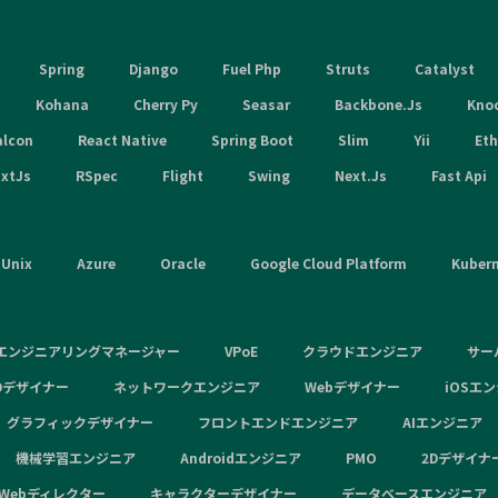
Spring
Django
Fuel Php
Struts
Catalyst
Kohana
Cherry Py
Seasar
Backbone.Js
Kno
alcon
React Native
Spring Boot
Slim
Yii
Et
xtJs
RSpec
Flight
Swing
Next.Js
Fast Api
Unix
Azure
Oracle
Google Cloud Platform
Kuber
エンジニアリングマネージャー
VPoE
クラウドエンジニア
サー
Dデザイナー
ネットワークエンジニア
Webデザイナー
iOSエ
グラフィックデザイナー
フロントエンドエンジニア
AIエンジニア
機械学習エンジニア
Androidエンジニア
PMO
2Dデザイナ
Webディレクター
キャラクターデザイナー
データベースエンジニア