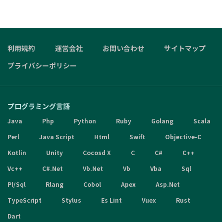
利用規約
運営会社
お問い合わせ
サイトマップ
プライバシーポリシー
プログラミング言語
Java
Php
Python
Ruby
Golang
Scala
Perl
Java Script
Html
Swift
Objective-C
Kotlin
Unity
Cocosd X
C
C#
C++
Vc++
C#.Net
Vb.Net
Vb
Vba
Sql
Pl/Sql
Rlang
Cobol
Apex
Asp.Net
TypeScript
Stylus
Es Lint
Vuex
Rust
Dart