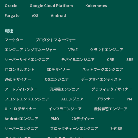
Oracle
Google Cloud Platform
Kubernetes
Fargate
iOS
Android
職種
マーケター
プロダクトマネージャー
エンジニアリングマネージャー
VPoE
クラウドエンジニア
サーバーサイドエンジニア
モバイルエンジニア
CRE
SRE
ITコンサルタント
3Dデザイナー
ネットワークエンジニア
Webデザイナー
iOSエンジニア
データサイエンティスト
アートディレクター
汎用機エンジニア
グラフィックデザイナー
フロントエンドエンジニア
AIエンジニア
プランナー
PM
UI・UXデザイナー
インフラエンジニア
機械学習エンジニア
Androidエンジニア
PMO
2Dデザイナー
サーバーエンジニア
ブロックチェーンエンジニア
社内SE