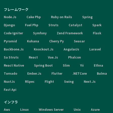
フレームワーク
Node.Js
Cake Php
Ruby on Rails
Spring
Django
Fuel Php
Struts
Catalyst
Spark
Code Igniter
Symfony
Zend Framework
Flask
Pyramid
Kohana
Cherry Py
Seasar
Backbone.Js
Knockout.Js
AngularJs
Laravel
Sa Struts
React
Vue.Js
Phalcon
React Native
Spring Boot
Slim
Yii
Ethna
Tornado
Ember.Js
Flutter
.NETCore
Bulma
NuxtJs
RSpec
Flight
Swing
Next.Js
Fast Api
インフラ
Aws
Linux
Windows Server
Unix
Azure