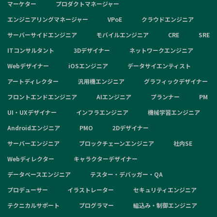
マーケター
プロダクトマネージャー
エンジニアリングマネージャー
VPoE
クラウドエンジニア
サーバーサイドエンジニア
モバイルエンジニア
CRE
SRE
ITコンサルタント
3Dデザイナー
ネットワークエンジニア
Webデザイナー
iOSエンジニア
データサイエンティスト
アートディレクター
汎用機エンジニア
グラフィックデザイナー
フロントエンドエンジニア
AIエンジニア
プランナー
PM
UI・UXデザイナー
インフラエンジニア
機械学習エンジニア
Androidエンジニア
PMO
2Dデザイナー
サーバーエンジニア
ブロックチェーンエンジニア
社内SE
Webディレクター
キャラクターデザイナー
データベースエンジニア
テスター・デバッガー・QA
プロデューサー
イラストレーター
セキュリティエンジニア
テクニカルサポート
プログラマー
組込み・制御エンジニア