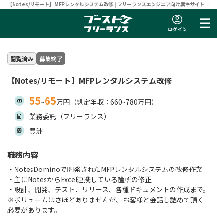
【Notes/リモート】MFPレンタルシステム改修 | フリーランスエンジニア向け案件サイト
【ブーストフリーランス】
ログイン
閲覧済み
募集終了
【Notes/リモート】MFPレンタルシステム改修
55
65
~
万円（想定年収：660~780万円）
業務委託（フリーランス）
豊洲
職務内容
・NotesDominoで開発されたMFPレンタルシステムの改修作業
・主にNotesからExcel連携している箇所の修正
・設計、開発、テスト、リリース、各種ドキュメントの作成まで。
※ボリュームはさほどありませんが、お客様と会話し詰めて頂く
必要があります。