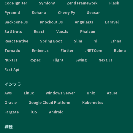
Code Igniter
Symfony
Zend Framework
Flask
Pyramid
Kohana
Cherry Py
Seasar
Backbone.Js
Knockout.Js
AngularJs
Laravel
Sa Struts
React
Vue.Js
Phalcon
React Native
Spring Boot
Slim
Yii
Ethna
Tornado
Ember.Js
Flutter
.NETCore
Bulma
NuxtJs
RSpec
Flight
Swing
Next.Js
Fast Api
インフラ
Aws
Linux
Windows Server
Unix
Azure
Oracle
Google Cloud Platform
Kubernetes
Fargate
iOS
Android
職種