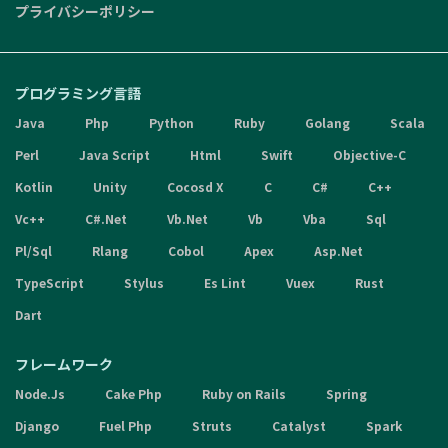
プライバシーポリシー
プログラミング言語
Java
Php
Python
Ruby
Golang
Scala
Perl
Java Script
Html
Swift
Objective-C
Kotlin
Unity
Cocosd X
C
C#
C++
Vc++
C#.Net
Vb.Net
Vb
Vba
Sql
Pl/Sql
Rlang
Cobol
Apex
Asp.Net
TypeScript
Stylus
Es Lint
Vuex
Rust
Dart
フレームワーク
Node.Js
Cake Php
Ruby on Rails
Spring
Django
Fuel Php
Struts
Catalyst
Spark