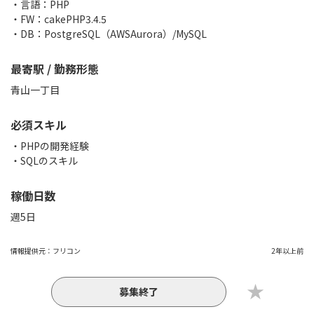
・言語：PHP
・FW：cakePHP3.4.5
・DB：PostgreSQL（AWSAurora）/MySQL
最寄駅 / 勤務形態
青山一丁目
必須スキル
・PHPの開発経験
・SQLのスキル
稼働日数
週5日
情報提供元：
フリコン
2年以上前
募集終了