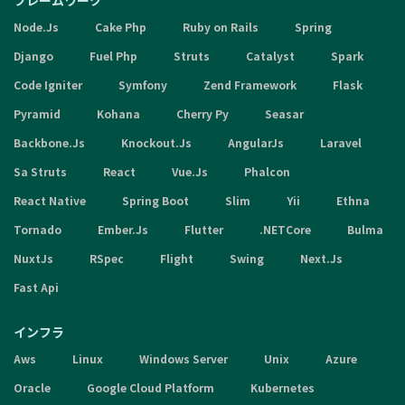
フレームワーク
Node.Js
Cake Php
Ruby on Rails
Spring
Django
Fuel Php
Struts
Catalyst
Spark
Code Igniter
Symfony
Zend Framework
Flask
Pyramid
Kohana
Cherry Py
Seasar
Backbone.Js
Knockout.Js
AngularJs
Laravel
Sa Struts
React
Vue.Js
Phalcon
React Native
Spring Boot
Slim
Yii
Ethna
Tornado
Ember.Js
Flutter
.NETCore
Bulma
NuxtJs
RSpec
Flight
Swing
Next.Js
Fast Api
インフラ
Aws
Linux
Windows Server
Unix
Azure
Oracle
Google Cloud Platform
Kubernetes