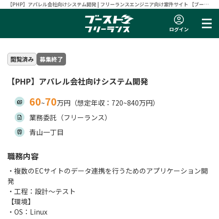
【PHP】アパレル会社向けシステム開発 | フリーランスエンジニア向け案件サイト 【ブース
トフリーランス】
ログイン
閲覧済み
募集終了
【PHP】アパレル会社向けシステム開発
60
70
~
万円（想定年収：720~840万円）
業務委託（フリーランス）
青山一丁目
職務内容
・複数のECサイトのデータ連携を行うためのアプリケーション開
発
・工程：設計〜テスト
【環境】
・OS：Linux