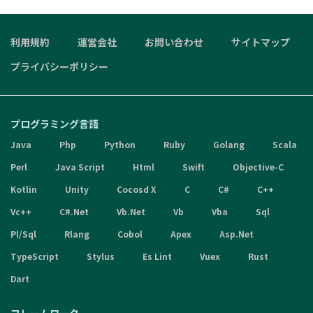
利用規約
運営会社
お問い合わせ
サイトマップ
プライバシーポリシー
プログラミング言語
Java
Php
Python
Ruby
Golang
Scala
Perl
Java Script
Html
Swift
Objective-C
Kotlin
Unity
Cocosd X
C
C#
C++
Vc++
C#.Net
Vb.Net
Vb
Vba
Sql
Pl/Sql
Rlang
Cobol
Apex
Asp.Net
TypeScript
Stylus
Es Lint
Vuex
Rust
Dart