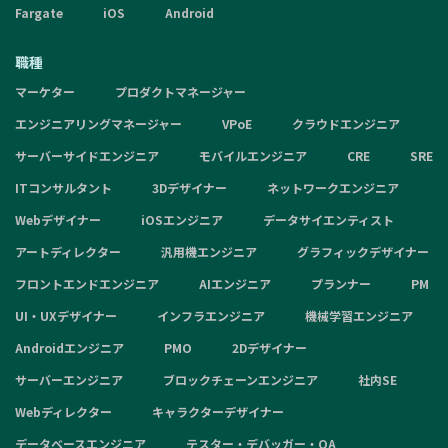
Fargate
iOS
Android
職種
マーケター
プロダクトマネージャー
エンジニアリングマネージャー
VPoE
クラウドエンジニア
サーバーサイドエンジニア
モバイルエンジニア
CRE
SRE
ITコンサルタント
3Dデザイナー
ネットワークエンジニア
Webデザイナー
iOSエンジニア
データサイエンティスト
アートディレクター
汎用機エンジニア
グラフィックデザイナー
フロントエンドエンジニア
AIエンジニア
プランナー
PM
UI・UXデザイナー
インフラエンジニア
機械学習エンジニア
Androidエンジニア
PMO
2Dデザイナー
サーバーエンジニア
ブロックチェーンエンジニア
社内SE
Webディレクター
キャラクターデザイナー
データベースエンジニア
テスター・デバッガー・QA