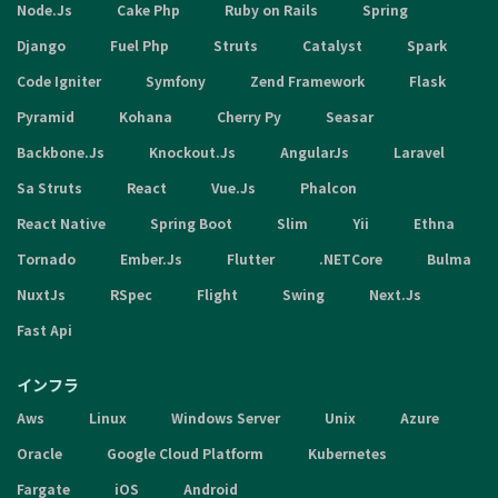
Node.Js
Cake Php
Ruby on Rails
Spring
Django
Fuel Php
Struts
Catalyst
Spark
Code Igniter
Symfony
Zend Framework
Flask
Pyramid
Kohana
Cherry Py
Seasar
Backbone.Js
Knockout.Js
AngularJs
Laravel
Sa Struts
React
Vue.Js
Phalcon
React Native
Spring Boot
Slim
Yii
Ethna
Tornado
Ember.Js
Flutter
.NETCore
Bulma
NuxtJs
RSpec
Flight
Swing
Next.Js
Fast Api
インフラ
Aws
Linux
Windows Server
Unix
Azure
Oracle
Google Cloud Platform
Kubernetes
Fargate
iOS
Android