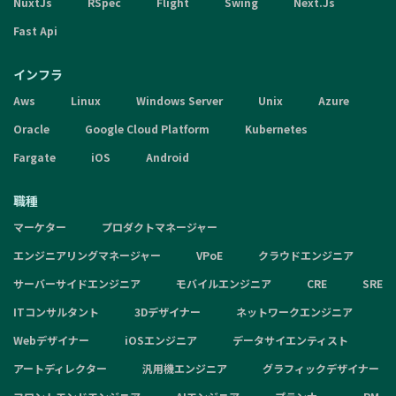
NuxtJs
RSpec
Flight
Swing
Next.Js
Fast Api
インフラ
Aws
Linux
Windows Server
Unix
Azure
Oracle
Google Cloud Platform
Kubernetes
Fargate
iOS
Android
職種
マーケター
プロダクトマネージャー
エンジニアリングマネージャー
VPoE
クラウドエンジニア
サーバーサイドエンジニア
モバイルエンジニア
CRE
SRE
ITコンサルタント
3Dデザイナー
ネットワークエンジニア
Webデザイナー
iOSエンジニア
データサイエンティスト
アートディレクター
汎用機エンジニア
グラフィックデザイナー