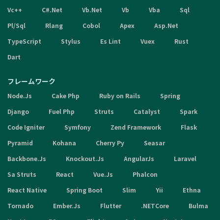
Vc++
C#.Net
Vb.Net
Vb
Vba
Sql
Pl/Sql
Rlang
Cobol
Apex
Asp.Net
TypeScript
Stylus
Es Lint
Vuex
Rust
Dart
フレームワーク
Node.Js
Cake Php
Ruby on Rails
Spring
Django
Fuel Php
Struts
Catalyst
Spark
Code Igniter
Symfony
Zend Framework
Flask
Pyramid
Kohana
Cherry Py
Seasar
Backbone.Js
Knockout.Js
AngularJs
Laravel
Sa Struts
React
Vue.Js
Phalcon
React Native
Spring Boot
Slim
Yii
Ethna
Tornado
Ember.Js
Flutter
.NETCore
Bulma