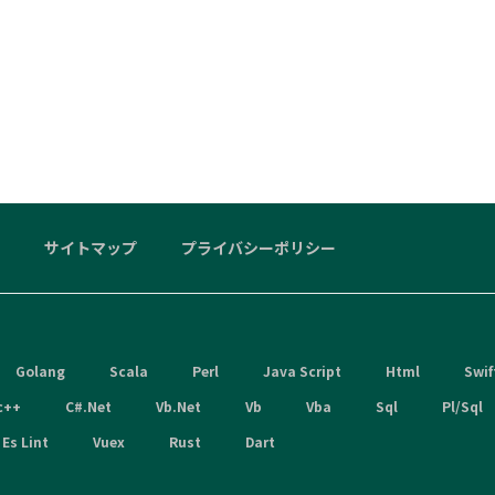
サイトマップ
プライバシーポリシー
Golang
Scala
Perl
Java Script
Html
Swif
c++
C#.Net
Vb.Net
Vb
Vba
Sql
Pl/Sql
Es Lint
Vuex
Rust
Dart