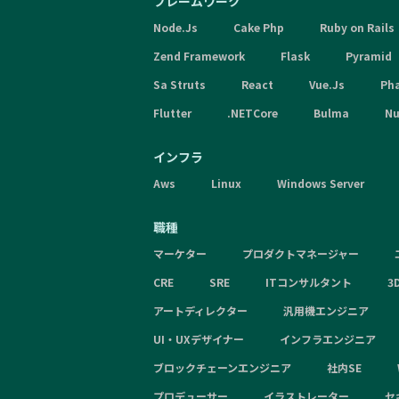
フレームワーク
Node.Js
Cake Php
Ruby on Rails
Zend Framework
Flask
Pyramid
Sa Struts
React
Vue.Js
Ph
Flutter
.NETCore
Bulma
Nu
インフラ
Aws
Linux
Windows Server
職種
マーケター
プロダクトマネージャー
CRE
SRE
ITコンサルタント
3
アートディレクター
汎用機エンジニア
UI・UXデザイナー
インフラエンジニア
ブロックチェーンエンジニア
社内SE
プロデューサー
イラストレーター
セ