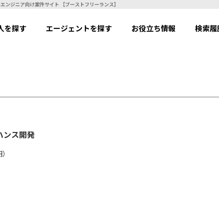
システムエンハンス開発 | フリーランスエンジニア向け案件サイト 【ブーストフリーランス】
人を探す
エージェントを探す
お役立ち情報
検索履
ハンス開発
円）