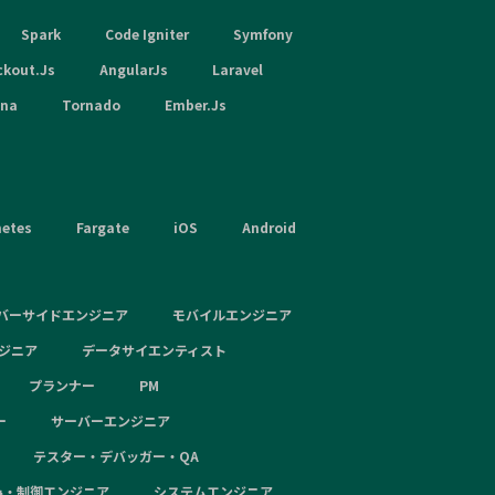
Spark
Code Igniter
Symfony
ckout.Js
AngularJs
Laravel
hna
Tornado
Ember.Js
netes
Fargate
iOS
Android
バーサイドエンジニア
モバイルエンジニア
ンジニア
データサイエンティスト
プランナー
PM
ー
サーバーエンジニア
テスター・デバッガー・QA
み・制御エンジニア
システムエンジニア