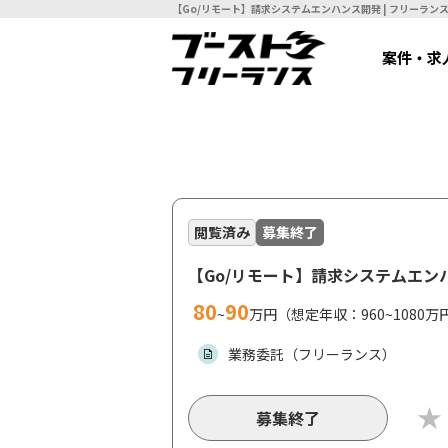
【Go/リモート】請求
案件・求
閲覧済み
募集終了
【Go/リモート】請求システムエン
80
90
~
万円（想定年収：960~1080万
業務委託（フリーランス）
募集終了