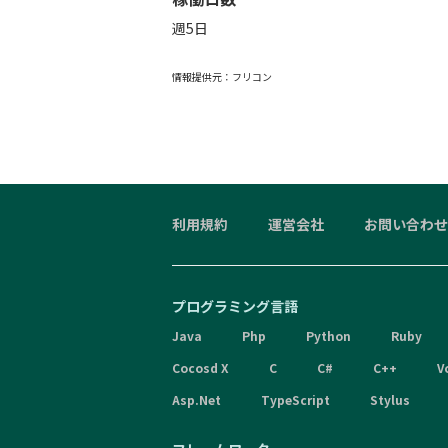
週5日
情報提供元：
フリコン
利用規約
運営会社
お問い合わせ
プログラミング言語
Java
Php
Python
Ruby
Cocosd X
C
C#
C++
V
Asp.Net
TypeScript
Stylus