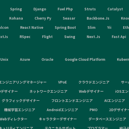
Spring
Django
Fuel Php
Struts
Catalyst
Kohana
Cherry Py
Seasar
Backbone.Js
Kno
alcon
React Native
Spring Boot
Slim
Yii
Et
xtJs
RSpec
Flight
Swing
Next.Js
Fast Api
Unix
Azure
Oracle
Google Cloud Platform
Kuber
エンジニアリングマネージャー
VPoE
クラウドエンジニア
サー
Dデザイナー
ネットワークエンジニア
Webデザイナー
iOSエ
グラフィックデザイナー
フロントエンドエンジニア
AIエンジニア
機械学習エンジニア
Androidエンジニア
PMO
2Dデザイナ
Webディレクター
キャラクターデザイナー
データベースエンジニア
キュリティエンジニア
テクニカルサポート
プログラマー
組込