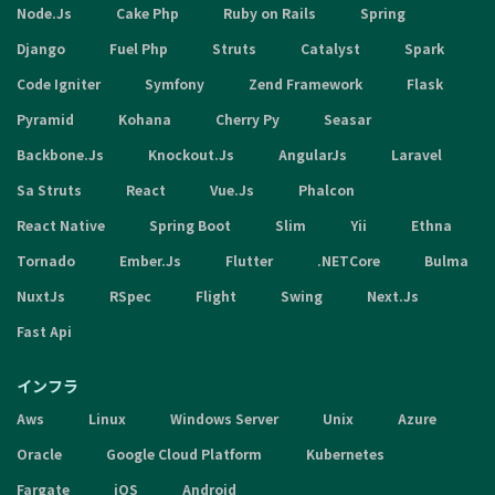
Node.Js
Cake Php
Ruby on Rails
Spring
Django
Fuel Php
Struts
Catalyst
Spark
Code Igniter
Symfony
Zend Framework
Flask
Pyramid
Kohana
Cherry Py
Seasar
Backbone.Js
Knockout.Js
AngularJs
Laravel
Sa Struts
React
Vue.Js
Phalcon
React Native
Spring Boot
Slim
Yii
Ethna
Tornado
Ember.Js
Flutter
.NETCore
Bulma
NuxtJs
RSpec
Flight
Swing
Next.Js
Fast Api
インフラ
Aws
Linux
Windows Server
Unix
Azure
Oracle
Google Cloud Platform
Kubernetes
Fargate
iOS
Android