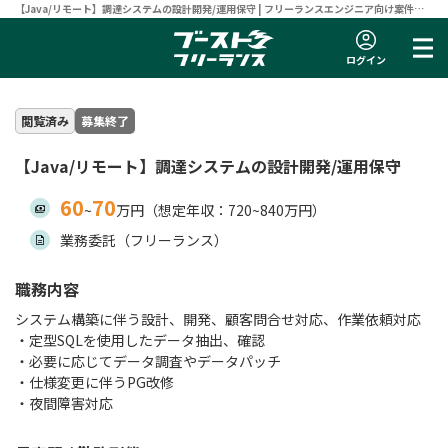
【Java/リモート】調達システムの設計開発/運用保守 | フリーランスエンジニア向け案件サ
イト 【ブーストフリーランス】
ログイン
閲覧済み
募集終了
【Java/リモート】調達システムの設計開発/運用保守
60
70
~
万円（想定年収：720~840万円）
業務委託（フリーランス）
職務内容
システム構築に伴う設計、開発、顧客問合せ対応、作業依頼対応
・定型SQLを使用したデータ抽出、確認
・必要に応じてデータ調査やデータパッチ
・仕様変更に伴うPG改修
・夜間障害対応