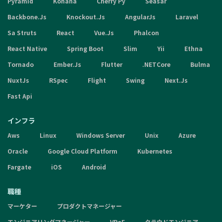
Pyramid
Kohana
Cherry Py
Seasar
Backbone.Js
Knockout.Js
AngularJs
Laravel
Sa Struts
React
Vue.Js
Phalcon
React Native
Spring Boot
Slim
Yii
Ethna
Tornado
Ember.Js
Flutter
.NETCore
Bulma
NuxtJs
RSpec
Flight
Swing
Next.Js
Fast Api
インフラ
Aws
Linux
Windows Server
Unix
Azure
Oracle
Google Cloud Platform
Kubernetes
Fargate
iOS
Android
職種
マーケター
プロダクトマネージャー
エンジニアリングマネージャー
VPoE
クラウドエンジニア