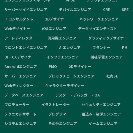
サーバーサイドエンジニア
モバイルエンジニア
CRE
SRE
ITコンサルタント
3Dデザイナー
ネットワークエンジニア
Webデザイナー
iOSエンジニア
データサイエンティスト
アートディレクター
汎用機エンジニア
グラフィックデザイナー
フロントエンドエンジニア
AIエンジニア
プランナー
PM
UI・UXデザイナー
インフラエンジニア
機械学習エンジニア
Androidエンジニア
PMO
2Dデザイナー
サーバーエンジニア
ブロックチェーンエンジニア
社内SE
Webディレクター
キャラクターデザイナー
データベースエンジニア
テスター・デバッガー・QA
プロデューサー
イラストレーター
セキュリティエンジニア
テクニカルサポート
プログラマー
組込み・制御エンジニア
システムエンジニア
その他エンジニア
ゲームエンジニア