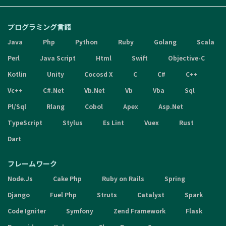
プログラミング言語
Java
Php
Python
Ruby
Golang
Scala
Perl
Java Script
Html
Swift
Objective-C
Kotlin
Unity
Cocosd X
C
C#
C++
Vc++
C#.Net
Vb.Net
Vb
Vba
Sql
Pl/Sql
Rlang
Cobol
Apex
Asp.Net
TypeScript
Stylus
Es Lint
Vuex
Rust
Dart
フレームワーク
Node.Js
Cake Php
Ruby on Rails
Spring
Django
Fuel Php
Struts
Catalyst
Spark
Code Igniter
Symfony
Zend Framework
Flask