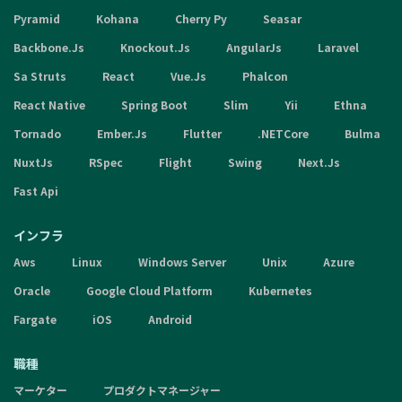
Pyramid
Kohana
Cherry Py
Seasar
Backbone.Js
Knockout.Js
AngularJs
Laravel
Sa Struts
React
Vue.Js
Phalcon
React Native
Spring Boot
Slim
Yii
Ethna
Tornado
Ember.Js
Flutter
.NETCore
Bulma
NuxtJs
RSpec
Flight
Swing
Next.Js
Fast Api
インフラ
Aws
Linux
Windows Server
Unix
Azure
Oracle
Google Cloud Platform
Kubernetes
Fargate
iOS
Android
職種
マーケター
プロダクトマネージャー