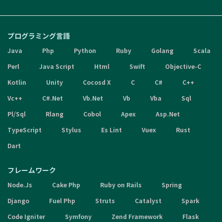
プログラミング言語
Java
Php
Python
Ruby
Golang
Scala
Perl
Java Script
Html
Swift
Objective-C
Kotlin
Unity
Cocosd X
C
C#
C++
Vc++
C#.Net
Vb.Net
Vb
Vba
Sql
Pl/Sql
Rlang
Cobol
Apex
Asp.Net
TypeScript
Stylus
Es Lint
Vuex
Rust
Dart
フレームワーク
Node.Js
Cake Php
Ruby on Rails
Spring
Django
Fuel Php
Struts
Catalyst
Spark
Code Igniter
Symfony
Zend Framework
Flask