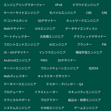
エンジニアリングマネージャー
VPoE
クラウドエンジニア
サーバーサイドエンジニア
モバイルエンジニア
CRE
SRE
ITコンサルタント
3Dデザイナー
ネットワークエンジニア
Webデザイナー
iOSエンジニア
データサイエンティスト
アートディレクター
汎用機エンジニア
グラフィックデザイナー
フロントエンドエンジニア
AIエンジニア
プランナー
PM
UI・UXデザイナー
インフラエンジニア
機械学習エンジニア
Androidエンジニア
PMO
2Dデザイナー
サーバーエンジニア
ブロックチェーンエンジニア
社内SE
Webディレクター
キャラクターデザイナー
データベースエンジニア
テスター・デバッガー・QA
プロデューサー
イラストレーター
セキュリティエンジニア
テクニカルサポート
プログラマー
組込み・制御エンジニア
システムエンジニア
その他エンジニア
ゲームエンジニア