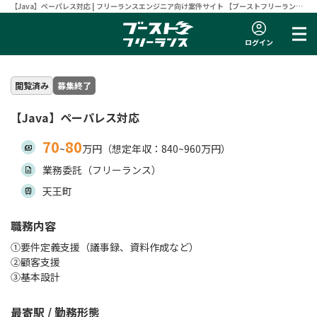
【Java】ペーパレス対応 | フリーランスエンジニア向け案件サイト 【ブーストフリーラン
ス】
ログイン
閲覧済み
募集終了
【Java】ペーパレス対応
70
80
~
万円（想定年収：840~960万円）
業務委託（フリーランス）
天王町
職務内容
①要件定義支援（議事録、資料作成など）
②顧客支援
③基本設計
最寄駅 / 勤務形態