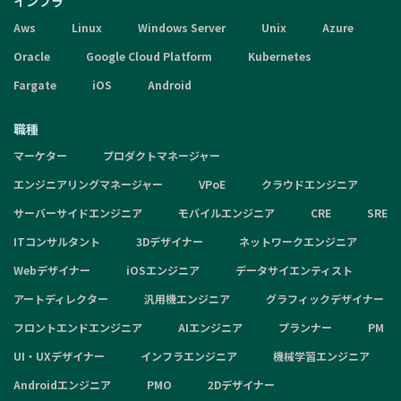
インフラ
Aws
Linux
Windows Server
Unix
Azure
Oracle
Google Cloud Platform
Kubernetes
Fargate
iOS
Android
職種
マーケター
プロダクトマネージャー
エンジニアリングマネージャー
VPoE
クラウドエンジニア
サーバーサイドエンジニア
モバイルエンジニア
CRE
SRE
ITコンサルタント
3Dデザイナー
ネットワークエンジニア
Webデザイナー
iOSエンジニア
データサイエンティスト
アートディレクター
汎用機エンジニア
グラフィックデザイナー
フロントエンドエンジニア
AIエンジニア
プランナー
PM
UI・UXデザイナー
インフラエンジニア
機械学習エンジニア
Androidエンジニア
PMO
2Dデザイナー