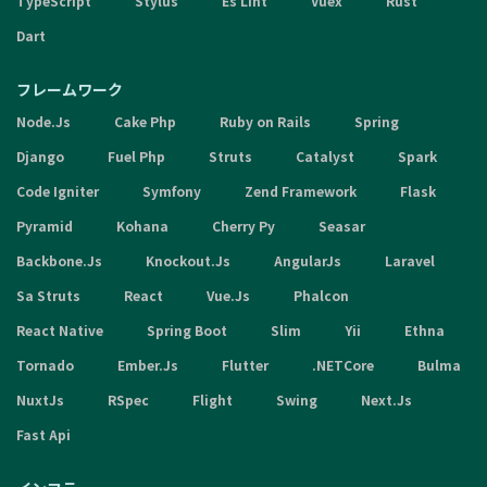
TypeScript
Stylus
Es Lint
Vuex
Rust
Dart
フレームワーク
Node.Js
Cake Php
Ruby on Rails
Spring
Django
Fuel Php
Struts
Catalyst
Spark
Code Igniter
Symfony
Zend Framework
Flask
Pyramid
Kohana
Cherry Py
Seasar
Backbone.Js
Knockout.Js
AngularJs
Laravel
Sa Struts
React
Vue.Js
Phalcon
React Native
Spring Boot
Slim
Yii
Ethna
Tornado
Ember.Js
Flutter
.NETCore
Bulma
NuxtJs
RSpec
Flight
Swing
Next.Js
Fast Api