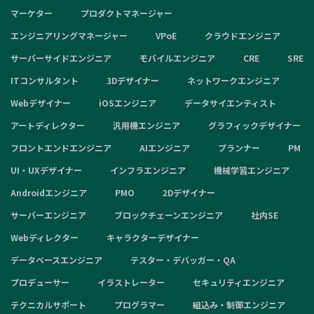
マーケター
プロダクトマネージャー
エンジニアリングマネージャー
VPoE
クラウドエンジニア
サーバーサイドエンジニア
モバイルエンジニア
CRE
SRE
ITコンサルタント
3Dデザイナー
ネットワークエンジニア
Webデザイナー
iOSエンジニア
データサイエンティスト
アートディレクター
汎用機エンジニア
グラフィックデザイナー
フロントエンドエンジニア
AIエンジニア
プランナー
PM
UI・UXデザイナー
インフラエンジニア
機械学習エンジニア
Androidエンジニア
PMO
2Dデザイナー
サーバーエンジニア
ブロックチェーンエンジニア
社内SE
Webディレクター
キャラクターデザイナー
データベースエンジニア
テスター・デバッガー・QA
プロデューサー
イラストレーター
セキュリティエンジニア
テクニカルサポート
プログラマー
組込み・制御エンジニア