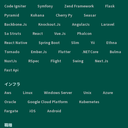
Code Igniter
Symfony
Zend Framework
Flask
Pyramid
Kohana
Cherry Py
Seasar
Backbone.Js
Knockout.Js
AngularJs
Laravel
Sa Struts
React
Vue.Js
Phalcon
React Native
Spring Boot
Slim
Yii
Ethna
Tornado
Ember.Js
Flutter
.NETCore
Bulma
NuxtJs
RSpec
Flight
Swing
Next.Js
Fast Api
インフラ
Aws
Linux
Windows Server
Unix
Azure
Oracle
Google Cloud Platform
Kubernetes
Fargate
iOS
Android
職種