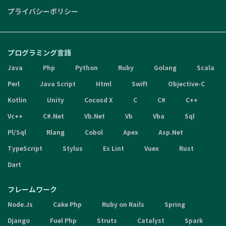
プライバシーポリシー
プログラミング言語
Java
Php
Python
Ruby
Golang
Scala
Perl
Java Script
Html
Swift
Objective-C
Kotlin
Unity
Cocosd X
C
C#
C++
Vc++
C#.Net
Vb.Net
Vb
Vba
Sql
Pl/Sql
Rlang
Cobol
Apex
Asp.Net
TypeScript
Stylus
Es Lint
Vuex
Rust
Dart
フレームワーク
Node.Js
Cake Php
Ruby on Rails
Spring
Django
Fuel Php
Struts
Catalyst
Spark