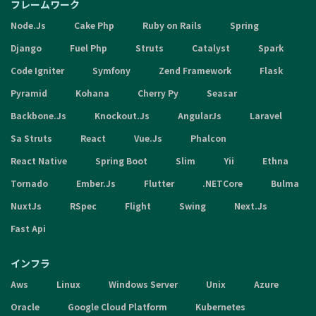
フレームワーク
Node.Js
Cake Php
Ruby on Rails
Spring
Django
Fuel Php
Struts
Catalyst
Spark
Code Igniter
Symfony
Zend Framework
Flask
Pyramid
Kohana
Cherry Py
Seasar
Backbone.Js
Knockout.Js
AngularJs
Laravel
Sa Struts
React
Vue.Js
Phalcon
React Native
Spring Boot
Slim
Yii
Ethna
Tornado
Ember.Js
Flutter
.NETCore
Bulma
NuxtJs
RSpec
Flight
Swing
Next.Js
Fast Api
インフラ
Aws
Linux
Windows Server
Unix
Azure
Oracle
Google Cloud Platform
Kubernetes