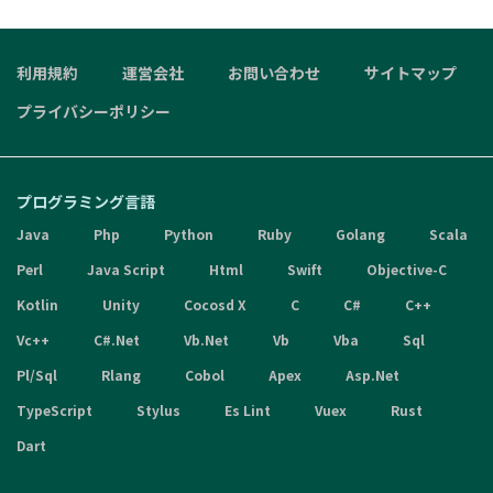
利用規約
運営会社
お問い合わせ
サイトマップ
プライバシーポリシー
プログラミング言語
Java
Php
Python
Ruby
Golang
Scala
Perl
Java Script
Html
Swift
Objective-C
Kotlin
Unity
Cocosd X
C
C#
C++
Vc++
C#.Net
Vb.Net
Vb
Vba
Sql
Pl/Sql
Rlang
Cobol
Apex
Asp.Net
TypeScript
Stylus
Es Lint
Vuex
Rust
Dart