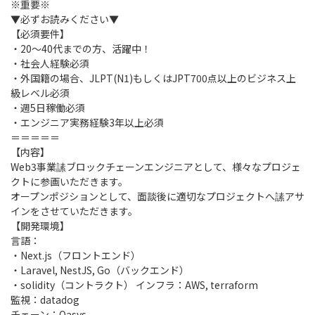
※重要※
▼必ずお読みください▼
【必須要件】
・20～40代までの方、活躍中！
・社会人経験必須
・外国籍の場合、JLPT(N1)もしくはJPT700点以上のビジネス上
級レベル必須
・週5日稼働必須
・エンジニア実務経験3年以上必須
＝＝＝＝＝
【内容】
Web3事業䛾ブロックチェーンエンジニアとして、様々なプロジェ
クトに参画いただきます。
オープンポジションとして、面談後に適切なプロジェクトへ䛾アサ
インをさせていただきます。
【開発環境】
言語：
・Next.js（フロントエンド）
・Laravel, NestJS, Go（バックエンド）
・solidity（コントラクト） インフラ：AWS, terraform
監視：datadog
チェーン：Oasys