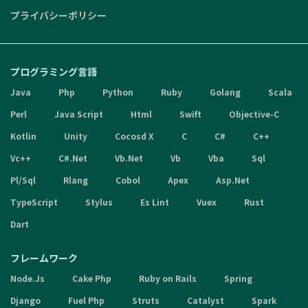
プライバシーポリシー
プログラミング言語
Java
Php
Python
Ruby
Golang
Scala
Perl
Java Script
Html
Swift
Objective-C
Kotlin
Unity
Cocosd X
C
C#
C++
Vc++
C#.Net
Vb.Net
Vb
Vba
Sql
Pl/Sql
Rlang
Cobol
Apex
Asp.Net
TypeScript
Stylus
Es Lint
Vuex
Rust
Dart
フレームワーク
Node.Js
Cake Php
Ruby on Rails
Spring
Django
Fuel Php
Struts
Catalyst
Spark