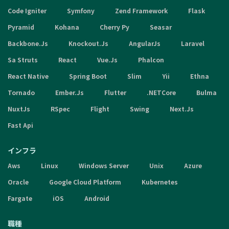
Code Igniter
Symfony
Zend Framework
Flask
Pyramid
Kohana
Cherry Py
Seasar
Backbone.Js
Knockout.Js
AngularJs
Laravel
Sa Struts
React
Vue.Js
Phalcon
React Native
Spring Boot
Slim
Yii
Ethna
Tornado
Ember.Js
Flutter
.NETCore
Bulma
NuxtJs
RSpec
Flight
Swing
Next.Js
Fast Api
インフラ
Aws
Linux
Windows Server
Unix
Azure
Oracle
Google Cloud Platform
Kubernetes
Fargate
iOS
Android
職種