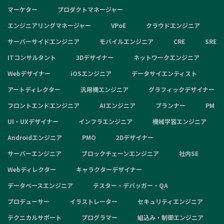
マーケター
プロダクトマネージャー
エンジニアリングマネージャー
VPoE
クラウドエンジニア
サーバーサイドエンジニア
モバイルエンジニア
CRE
SRE
ITコンサルタント
3Dデザイナー
ネットワークエンジニア
Webデザイナー
iOSエンジニア
データサイエンティスト
アートディレクター
汎用機エンジニア
グラフィックデザイナー
フロントエンドエンジニア
AIエンジニア
プランナー
PM
UI・UXデザイナー
インフラエンジニア
機械学習エンジニア
Androidエンジニア
PMO
2Dデザイナー
サーバーエンジニア
ブロックチェーンエンジニア
社内SE
Webディレクター
キャラクターデザイナー
データベースエンジニア
テスター・デバッガー・QA
プロデューサー
イラストレーター
セキュリティエンジニア
テクニカルサポート
プログラマー
組込み・制御エンジニア