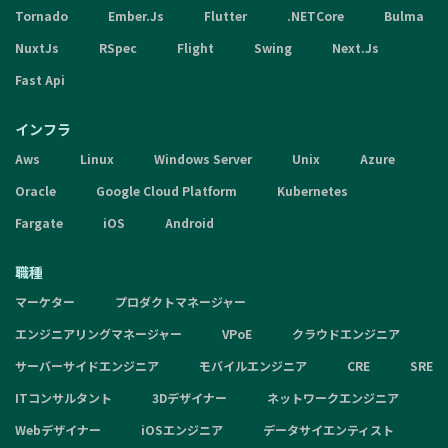
Tornado
Ember.Js
Flutter
.NETCore
Bulma
NuxtJs
RSpec
Flight
Swing
Next.Js
Fast Api
インフラ
Aws
Linux
Windows Server
Unix
Azure
Oracle
Google Cloud Platform
Kubernetes
Fargate
iOS
Android
職種
マーケター
プロダクトマネージャー
エンジニアリングマネージャー
VPoE
クラウドエンジニア
サーバーサイドエンジニア
モバイルエンジニア
CRE
SRE
ITコンサルタント
3Dデザイナー
ネットワークエンジニア
Webデザイナー
iOSエンジニア
データサイエンティスト