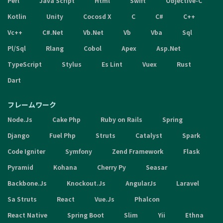
Perl
Java Script
Html
Swift
Objective-C
Kotlin
Unity
Cocosd X
C
C#
C++
Vc++
C#.Net
Vb.Net
Vb
Vba
Sql
Pl/Sql
Rlang
Cobol
Apex
Asp.Net
TypeScript
Stylus
Es Lint
Vuex
Rust
Dart
フレームワーク
Node.Js
Cake Php
Ruby on Rails
Spring
Django
Fuel Php
Struts
Catalyst
Spark
Code Igniter
Symfony
Zend Framework
Flask
Pyramid
Kohana
Cherry Py
Seasar
Backbone.Js
Knockout.Js
AngularJs
Laravel
Sa Struts
React
Vue.Js
Phalcon
React Native
Spring Boot
Slim
Yii
Ethna