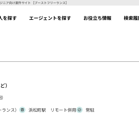
thonなど） | フリーランスエンジニア向け案件サイト 【ブーストフリーランス】
人を探す
エージェントを探す
お役立ち情報
検索履
など）
円）
ーランス）
浜松町駅 リモート併用
常駐