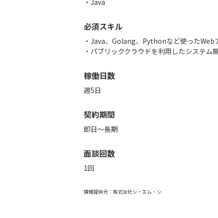
Java
必須スキル
・Java、Golang、Pythonなど使った
稼働日数
週5日
契約期間
即日～長期
面談回数
1回
情報提供元：
株式会社シ・エム・シ