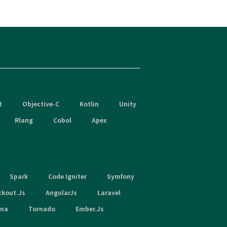
t
Objective-C
Kotlin
Unity
Rlang
Cobol
Apex
Spark
Code Igniter
Symfony
ckout.Js
AngularJs
Laravel
hna
Tornado
Ember.Js