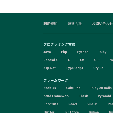
利用規約
運営会社
お問い合わせ
プログラミング言語
Java
Php
Python
Ruby
Cocosd X
C
C#
C++
V
Asp.Net
TypeScript
Stylus
フレームワーク
Node.Js
Cake Php
Ruby on Rails
Zend Framework
Flask
Pyramid
Sa Struts
React
Vue.Js
Ph
Flutter
.NETCore
Bulma
Nu