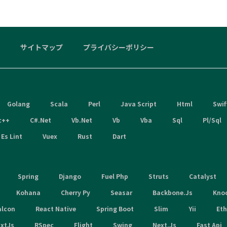
サイトマップ
プライバシーポリシー
Golang
Scala
Perl
Java Script
Html
Swif
c++
C#.Net
Vb.Net
Vb
Vba
Sql
Pl/Sql
Es Lint
Vuex
Rust
Dart
Spring
Django
Fuel Php
Struts
Catalyst
Kohana
Cherry Py
Seasar
Backbone.Js
Kno
alcon
React Native
Spring Boot
Slim
Yii
Et
xtJs
RSpec
Flight
Swing
Next.Js
Fast Api