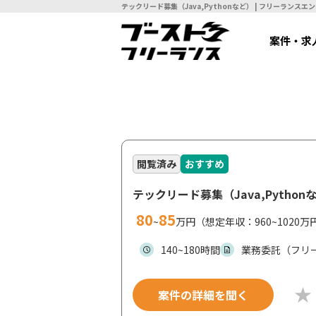
テックリード募集（Java,Py
案件・求
閲覧済み
おすすめ
テックリード募集（Java,Python
80
85
~
万円（想定年収：960~1020万
140~180時間
業務委託（フリ
案件の詳細を聞く