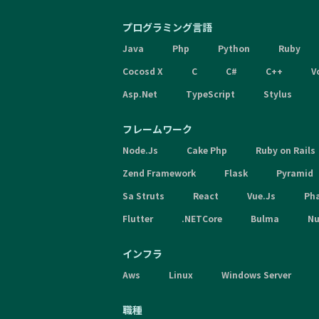
プログラミング言語
Java
Php
Python
Ruby
Cocosd X
C
C#
C++
V
Asp.Net
TypeScript
Stylus
フレームワーク
Node.Js
Cake Php
Ruby on Rails
Zend Framework
Flask
Pyramid
Sa Struts
React
Vue.Js
Ph
Flutter
.NETCore
Bulma
Nu
インフラ
Aws
Linux
Windows Server
職種