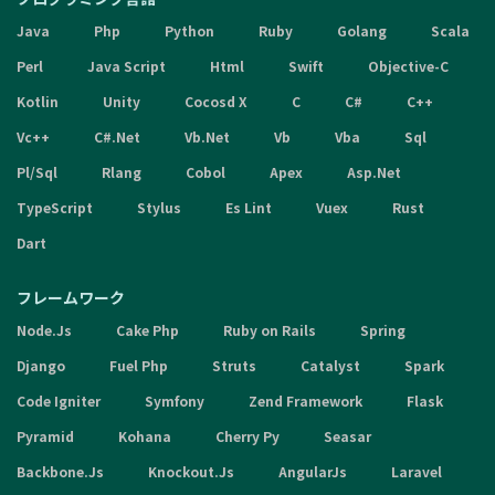
Java
Php
Python
Ruby
Golang
Scala
Perl
Java Script
Html
Swift
Objective-C
Kotlin
Unity
Cocosd X
C
C#
C++
Vc++
C#.Net
Vb.Net
Vb
Vba
Sql
Pl/Sql
Rlang
Cobol
Apex
Asp.Net
TypeScript
Stylus
Es Lint
Vuex
Rust
Dart
フレームワーク
Node.Js
Cake Php
Ruby on Rails
Spring
Django
Fuel Php
Struts
Catalyst
Spark
Code Igniter
Symfony
Zend Framework
Flask
Pyramid
Kohana
Cherry Py
Seasar
Backbone.Js
Knockout.Js
AngularJs
Laravel