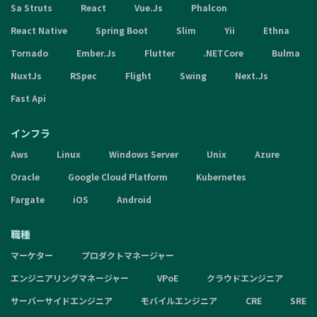
Sa Struts
React
Vue.Js
Phalcon
React Native
Spring Boot
Slim
Yii
Ethna
Tornado
Ember.Js
Flutter
.NETCore
Bulma
NuxtJs
RSpec
Flight
Swing
Next.Js
Fast Api
インフラ
Aws
Linux
Windows Server
Unix
Azure
Oracle
Google Cloud Platform
Kubernetes
Fargate
iOS
Android
職種
マーケター
プロダクトマネージャー
エンジニアリングマネージャー
VPoE
クラウドエンジニア
サーバーサイドエンジニア
モバイルエンジニア
CRE
SRE