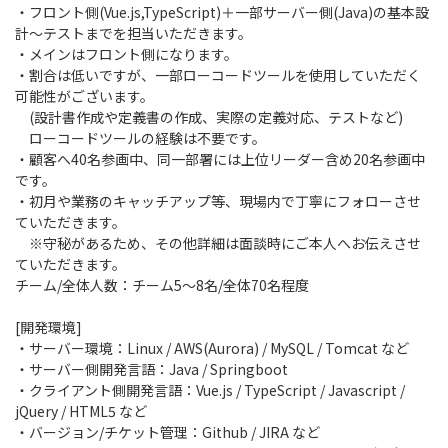
・フロント側(Vue.js,TypeScript)＋一部サーバー側(Java)の基本設
計〜テストまでを担当いただきます。
・メインはフロント側になります。
・割合は低いですが、一部ローコードツールを使用していただく
可能性がございます。
(設計書作成や定義書の作成、実際の定義対応、テストなど)
ローコードツールの経験は不要です。
・顧客へ40名参画中、同一部署には上位リーダー含め20名参画中
です。
・初月や業務のキャッチアップ等、現場内で丁寧にフォローさせ
ていただきます。
※守秘があるため、その他詳細は面談時にご本人へお伝えさせ
ていただきます。
チーム/全体人数：チーム5〜8名/全体70名程度
[開発環境]
・サーバー環境：Linux / AWS(Aurora) / MySQL / Tomcat など
・サーバー側開発言語：Java / Springboot
・クライアント側開発言語：Vue.js / TypeScript / Javascript /
jQuery / HTML5 など
・バージョン/チケット管理：Github / JIRA など