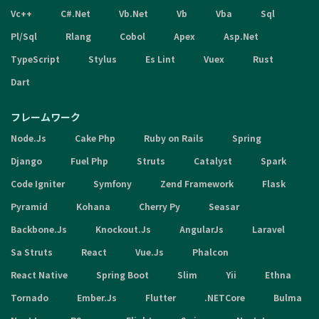
Vc++
C#.Net
Vb.Net
Vb
Vba
Sql
Pl/Sql
Rlang
Cobol
Apex
Asp.Net
TypeScript
Stylus
Es Lint
Vuex
Rust
Dart
フレームワーク
Node.Js
Cake Php
Ruby on Rails
Spring
Django
Fuel Php
Struts
Catalyst
Spark
Code Igniter
Symfony
Zend Framework
Flask
Pyramid
Kohana
Cherry Py
Seasar
Backbone.Js
Knockout.Js
AngularJs
Laravel
Sa Struts
React
Vue.Js
Phalcon
React Native
Spring Boot
Slim
Yii
Ethna
Tornado
Ember.Js
Flutter
.NETCore
Bulma