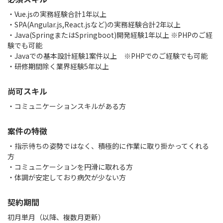
・Vue.jsの実務経験合計1年以上
・SPA(Angular.js,React.jsなど)の実務経験合計2年以上
・Java(SpringまたはSpringboot)開発経験1年以上 ※PHPのご経
験でも可能
・Javaでの基本設計経験1案件以上 ※PHPでのご経験でも可能
・研修期間除く業界経験5年以上
尚可スキル
・コミュニケーションスキルがある方
案件の特徴
・指示待ちの姿勢ではなく、積極的に作業に取り掛かってくれる
方
・コミュニケーションを円滑に取れる方
・体調が安定しており病欠が少ない方
契約期間
初月単月（以降、複数月更新）