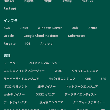
NuxtJs
RSpec
Flight
Swing
Next.Js
Fast Api
インフラ
Aws
Linux
Windows Server
Unix
Azure
Oracle
Google Cloud Platform
Kubernetes
Fargate
iOS
Android
職種
マーケター
プロダクトマネージャー
エンジニアリングマネージャー
VPoE
クラウドエンジニア
サーバーサイドエンジニア
モバイルエンジニア
CRE
SRE
ITコンサルタント
3Dデザイナー
ネットワークエンジニア
Webデザイナー
iOSエンジニア
データサイエンティスト
アートディレクター
汎用機エンジニア
グラフィックデザイナー
フロントエンドエンジニア
AIエンジニア
プランナー
PM