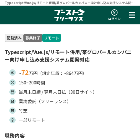
Typescript/Vue.js/リモート併用/某グロバールカンパニー向け申し込み支援システム開発
対応 | フリーランスエンジニア向け案件サイト 【ブーストフリーランス】
ログイン
閲覧済み
募集終了
リモート
Typescript/Vue.js/リモート併用/某グロバールカンパニ
ー向け申し込み支援システム開発対応
72
~
万円（想定年収：~864万円）
150~200時間
当月末日締 / 翌月末日払（30日サイト）
業務委託（フリーランス）
竹芝
一部リモート
職務内容