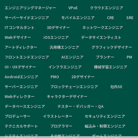
エンジニアリングマネージャー
VPoE
クラウドエンジニア
サーバーサイドエンジニア
モバイルエンジニア
CRE
SRE
ITコンサルタント
3Dデザイナー
ネットワークエンジニア
Webデザイナー
iOSエンジニア
データサイエンティスト
アートディレクター
汎用機エンジニア
グラフィックデザイナー
フロントエンドエンジニア
AIエンジニア
プランナー
PM
UI・UXデザイナー
インフラエンジニア
機械学習エンジニア
Androidエンジニア
PMO
2Dデザイナー
サーバーエンジニア
ブロックチェーンエンジニア
社内SE
Webディレクター
キャラクターデザイナー
データベースエンジニア
テスター・デバッガー・QA
プロデューサー
イラストレーター
セキュリティエンジニア
テクニカルサポート
プログラマー
組込み・制御エンジニア
システムエンジニア
その他エンジニア
ゲームエンジニア