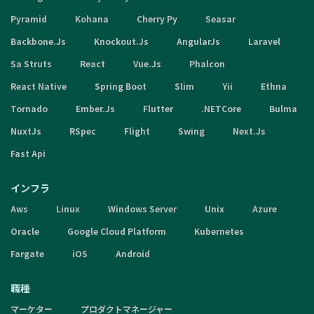
Pyramid
Kohana
Cherry Py
Seasar
Backbone.Js
Knockout.Js
AngularJs
Laravel
Sa Struts
React
Vue.Js
Phalcon
React Native
Spring Boot
Slim
Yii
Ethna
Tornado
Ember.Js
Flutter
.NETCore
Bulma
NuxtJs
RSpec
Flight
Swing
Next.Js
Fast Api
インフラ
Aws
Linux
Windows Server
Unix
Azure
Oracle
Google Cloud Platform
Kubernetes
Fargate
iOS
Android
職種
マーケター
プロダクトマネージャー