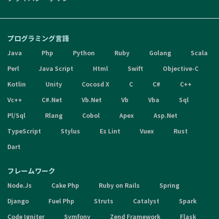
プログラミング言語
Java
Php
Python
Ruby
Golang
Scala
Perl
Java Script
Html
Swift
Objective-C
Kotlin
Unity
Cocosd X
C
C#
C++
Vc++
C#.Net
Vb.Net
Vb
Vba
Sql
Pl/Sql
Rlang
Cobol
Apex
Asp.Net
TypeScript
Stylus
Es Lint
Vuex
Rust
Dart
フレームワーク
Node.Js
Cake Php
Ruby on Rails
Spring
Django
Fuel Php
Struts
Catalyst
Spark
Code Igniter
Symfony
Zend Framework
Flask