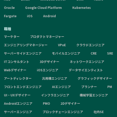
Oracle
Google Cloud Platform
Kubernetes
Fargate
iOS
Android
職種
マーケター
プロダクトマネージャー
エンジニアリングマネージャー
VPoE
クラウドエンジニア
サーバーサイドエンジニア
モバイルエンジニア
CRE
SRE
ITコンサルタント
3Dデザイナー
ネットワークエンジニア
Webデザイナー
iOSエンジニア
データサイエンティスト
アートディレクター
汎用機エンジニア
グラフィックデザイナー
フロントエンドエンジニア
AIエンジニア
プランナー
PM
UI・UXデザイナー
インフラエンジニア
機械学習エンジニア
Androidエンジニア
PMO
2Dデザイナー
サーバーエンジニア
ブロックチェーンエンジニア
社内SE