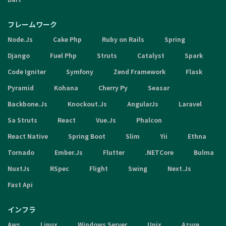
フレームワーク
Node.Js
Cake Php
Ruby on Rails
Spring
Django
Fuel Php
Struts
Catalyst
Spark
Code Igniter
Symfony
Zend Framework
Flask
Pyramid
Kohana
Cherry Py
Seasar
Backbone.Js
Knockout.Js
AngularJs
Laravel
Sa Struts
React
Vue.Js
Phalcon
React Native
Spring Boot
Slim
Yii
Ethna
Tornado
Ember.Js
Flutter
.NETCore
Bulma
NuxtJs
RSpec
Flight
Swing
Next.Js
Fast Api
インフラ
Aws
Linux
Windows Server
Unix
Azure