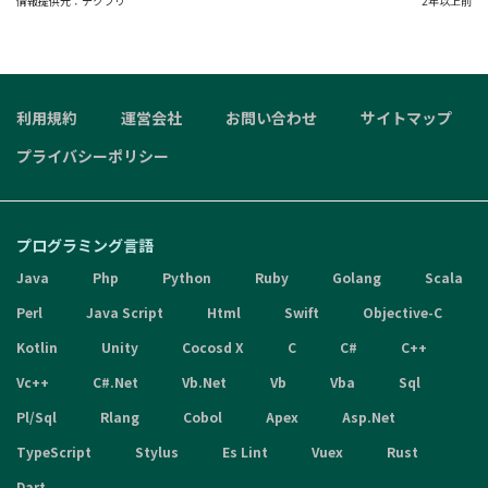
情報提供元：
テクフリ
2年以上前
利用規約
運営会社
お問い合わせ
サイトマップ
プライバシーポリシー
プログラミング言語
Java
Php
Python
Ruby
Golang
Scala
Perl
Java Script
Html
Swift
Objective-C
Kotlin
Unity
Cocosd X
C
C#
C++
Vc++
C#.Net
Vb.Net
Vb
Vba
Sql
Pl/Sql
Rlang
Cobol
Apex
Asp.Net
TypeScript
Stylus
Es Lint
Vuex
Rust
Dart