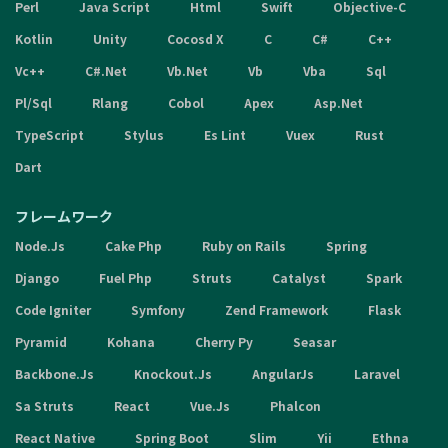
Perl
Java Script
Html
Swift
Objective-C
Kotlin
Unity
Cocosd X
C
C#
C++
Vc++
C#.Net
Vb.Net
Vb
Vba
Sql
Pl/Sql
Rlang
Cobol
Apex
Asp.Net
TypeScript
Stylus
Es Lint
Vuex
Rust
Dart
フレームワーク
Node.Js
Cake Php
Ruby on Rails
Spring
Django
Fuel Php
Struts
Catalyst
Spark
Code Igniter
Symfony
Zend Framework
Flask
Pyramid
Kohana
Cherry Py
Seasar
Backbone.Js
Knockout.Js
AngularJs
Laravel
Sa Struts
React
Vue.Js
Phalcon
React Native
Spring Boot
Slim
Yii
Ethna