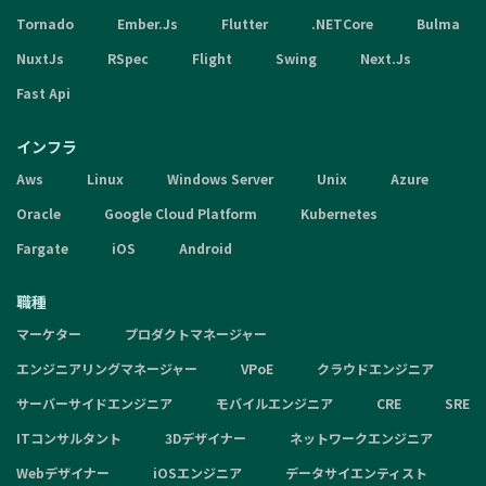
Tornado
Ember.Js
Flutter
.NETCore
Bulma
NuxtJs
RSpec
Flight
Swing
Next.Js
Fast Api
インフラ
Aws
Linux
Windows Server
Unix
Azure
Oracle
Google Cloud Platform
Kubernetes
Fargate
iOS
Android
職種
マーケター
プロダクトマネージャー
エンジニアリングマネージャー
VPoE
クラウドエンジニア
サーバーサイドエンジニア
モバイルエンジニア
CRE
SRE
ITコンサルタント
3Dデザイナー
ネットワークエンジニア
Webデザイナー
iOSエンジニア
データサイエンティスト