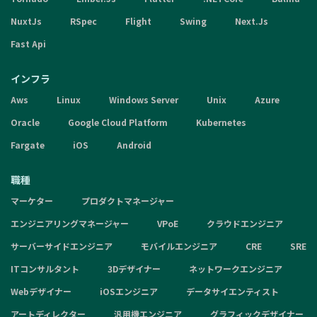
NuxtJs
RSpec
Flight
Swing
Next.Js
Fast Api
インフラ
Aws
Linux
Windows Server
Unix
Azure
Oracle
Google Cloud Platform
Kubernetes
Fargate
iOS
Android
職種
マーケター
プロダクトマネージャー
エンジニアリングマネージャー
VPoE
クラウドエンジニア
サーバーサイドエンジニア
モバイルエンジニア
CRE
SRE
ITコンサルタント
3Dデザイナー
ネットワークエンジニア
Webデザイナー
iOSエンジニア
データサイエンティスト
アートディレクター
汎用機エンジニア
グラフィックデザイナー