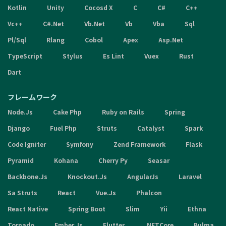
Kotlin
Unity
Cocosd X
C
C#
C++
Vc++
C#.Net
Vb.Net
Vb
Vba
Sql
Pl/Sql
Rlang
Cobol
Apex
Asp.Net
TypeScript
Stylus
Es Lint
Vuex
Rust
Dart
フレームワーク
Node.Js
Cake Php
Ruby on Rails
Spring
Django
Fuel Php
Struts
Catalyst
Spark
Code Igniter
Symfony
Zend Framework
Flask
Pyramid
Kohana
Cherry Py
Seasar
Backbone.Js
Knockout.Js
AngularJs
Laravel
Sa Struts
React
Vue.Js
Phalcon
React Native
Spring Boot
Slim
Yii
Ethna
Tornado
Ember.Js
Flutter
.NETCore
Bulma