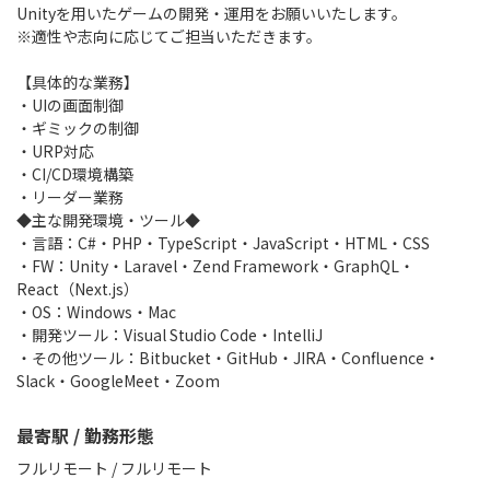
Unityを用いたゲームの開発・運用をお願いいたします。
※適性や志向に応じてご担当いただきます。
【具体的な業務】
・UIの画面制御
・ギミックの制御
・URP対応
・CI/CD環境構築
・リーダー業務
◆主な開発環境・ツール◆
・言語：C#・PHP・TypeScript・JavaScript・HTML・CSS
・FW：Unity・Laravel・Zend Framework・GraphQL・
React（Next.js）
・OS：Windows・Mac
・開発ツール：Visual Studio Code・IntelliJ
・その他ツール：Bitbucket・GitHub・JIRA・Confluence・
Slack・GoogleMeet・Zoom
最寄駅 / 勤務形態
フルリモート / フルリモート