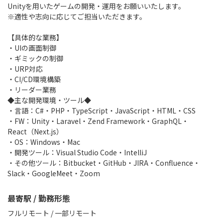
Unityを用いたゲームの開発・運用をお願いいたします。
※適性や志向に応じてご担当いただきます。
【具体的な業務】
・UIの画面制御
・ギミックの制御
・URP対応
・CI/CD環境構築
・リーダー業務
◆主な開発環境・ツール◆
・言語：C#・PHP・TypeScript・JavaScript・HTML・CSS
・FW：Unity・Laravel・Zend Framework・GraphQL・
React（Next.js）
・OS：Windows・Mac
・開発ツール：Visual Studio Code・IntelliJ
・その他ツール：Bitbucket・GitHub・JIRA・Confluence・
Slack・GoogleMeet・Zoom
最寄駅 / 勤務形態
フルリモート / 一部リモート