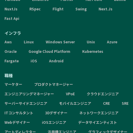
NuxtJs
RSpec
Flight
Swing
Next.Js
Fast Api
インフラ
Aws
Linux
Windows Server
Unix
Azure
Oracle
Google Cloud Platform
Kubernetes
Fargate
iOS
Android
職種
マーケター
プロダクトマネージャー
エンジニアリングマネージャー
VPoE
クラウドエンジニア
サーバーサイドエンジニア
モバイルエンジニア
CRE
SRE
ITコンサルタント
3Dデザイナー
ネットワークエンジニア
Webデザイナー
iOSエンジニア
データサイエンティスト
アートディレクター
汎用機エンジニア
グラフィックデザイナー