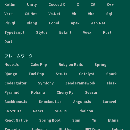
Kotlin
Unity
Cocosd X
C
C#
C++
Vc++
C#.Net
Vb.Net
Vb
Vba
Sql
Pl/Sql
Rlang
Cobol
Apex
Asp.Net
TypeScript
Stylus
Es Lint
Vuex
Rust
Dart
フレームワーク
Node.Js
Cake Php
Ruby on Rails
Spring
Django
Fuel Php
Struts
Catalyst
Spark
Code Igniter
Symfony
Zend Framework
Flask
Pyramid
Kohana
Cherry Py
Seasar
Backbone.Js
Knockout.Js
AngularJs
Laravel
Sa Struts
React
Vue.Js
Phalcon
React Native
Spring Boot
Slim
Yii
Ethna
Tornado
Ember.Js
Flutter
.NETCore
Bulma