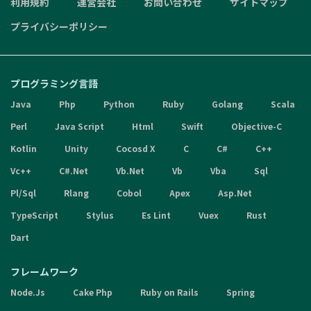
利用規約
運営会社
お問い合わせ
サイトマップ
プライバシーポリシー
プログラミング言語
Java
Php
Python
Ruby
Golang
Scala
Perl
Java Script
Html
Swift
Objective-C
Kotlin
Unity
Cocosd X
C
C#
C++
Vc++
C#.Net
Vb.Net
Vb
Vba
Sql
Pl/Sql
Rlang
Cobol
Apex
Asp.Net
TypeScript
Stylus
Es Lint
Vuex
Rust
Dart
フレームワーク
Node.Js
Cake Php
Ruby on Rails
Spring