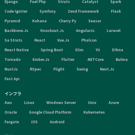
Django
Fuel Php
Struts
Catalyst
Spark
Code Igniter
Symfony
Zend Framework
Flask
Pyramid
Kohana
Cherry Py
Seasar
Backbone.Js
Knockout.Js
AngularJs
Laravel
Sa Struts
React
Vue.Js
Phalcon
React Native
Spring Boot
Slim
Yii
Ethna
Tornado
Ember.Js
Flutter
.NETCore
Bulma
NuxtJs
RSpec
Flight
Swing
Next.Js
Fast Api
インフラ
Aws
Linux
Windows Server
Unix
Azure
Oracle
Google Cloud Platform
Kubernetes
Fargate
iOS
Android