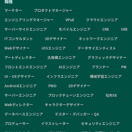
職種
マーケター
プロダクトマネージャー
エンジニアリングマネージャー
VPoE
クラウドエンジニア
サーバーサイドエンジニア
モバイルエンジニア
CRE
SRE
ITコンサルタント
3Dデザイナー
ネットワークエンジニア
Webデザイナー
iOSエンジニア
データサイエンティスト
アートディレクター
汎用機エンジニア
グラフィックデザイナー
フロントエンドエンジニア
AIエンジニア
プランナー
PM
UI・UXデザイナー
インフラエンジニア
機械学習エンジニア
Androidエンジニア
PMO
2Dデザイナー
サーバーエンジニア
ブロックチェーンエンジニア
社内SE
Webディレクター
キャラクターデザイナー
データベースエンジニア
テスター・デバッガー・QA
プロデューサー
イラストレーター
セキュリティエンジニア