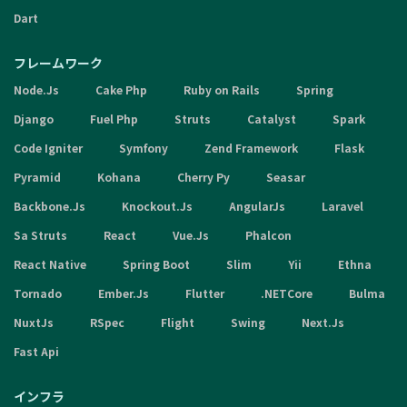
Dart
フレームワーク
Node.Js
Cake Php
Ruby on Rails
Spring
Django
Fuel Php
Struts
Catalyst
Spark
Code Igniter
Symfony
Zend Framework
Flask
Pyramid
Kohana
Cherry Py
Seasar
Backbone.Js
Knockout.Js
AngularJs
Laravel
Sa Struts
React
Vue.Js
Phalcon
React Native
Spring Boot
Slim
Yii
Ethna
Tornado
Ember.Js
Flutter
.NETCore
Bulma
NuxtJs
RSpec
Flight
Swing
Next.Js
Fast Api
インフラ