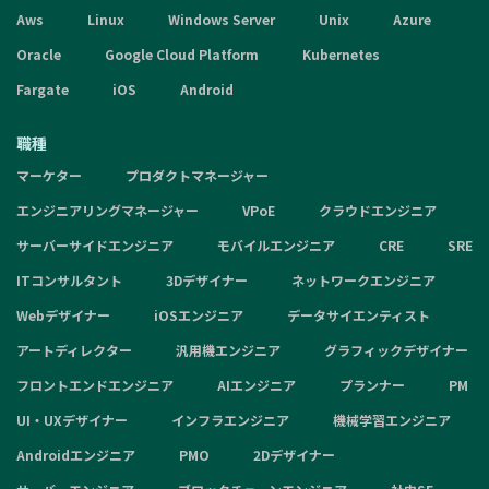
Aws
Linux
Windows Server
Unix
Azure
Oracle
Google Cloud Platform
Kubernetes
Fargate
iOS
Android
職種
マーケター
プロダクトマネージャー
エンジニアリングマネージャー
VPoE
クラウドエンジニア
サーバーサイドエンジニア
モバイルエンジニア
CRE
SRE
ITコンサルタント
3Dデザイナー
ネットワークエンジニア
Webデザイナー
iOSエンジニア
データサイエンティスト
アートディレクター
汎用機エンジニア
グラフィックデザイナー
フロントエンドエンジニア
AIエンジニア
プランナー
PM
UI・UXデザイナー
インフラエンジニア
機械学習エンジニア
Androidエンジニア
PMO
2Dデザイナー