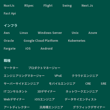
NuxtJs
RSpec
Flight
Swing
Next.Js
Fast Api
インフラ
Aws
Linux
Windows Server
Unix
Azure
Oracle
Google Cloud Platform
Kubernetes
Fargate
iOS
Android
職種
マーケター
プロダクトマネージャー
エンジニアリングマネージャー
VPoE
クラウドエンジニア
サーバーサイドエンジニア
モバイルエンジニア
CRE
SRE
ITコンサルタント
3Dデザイナー
ネットワークエンジニア
Webデザイナー
iOSエンジニア
データサイエンティスト
アートディレクター
汎用機エンジニア
グラフィックデザイナー