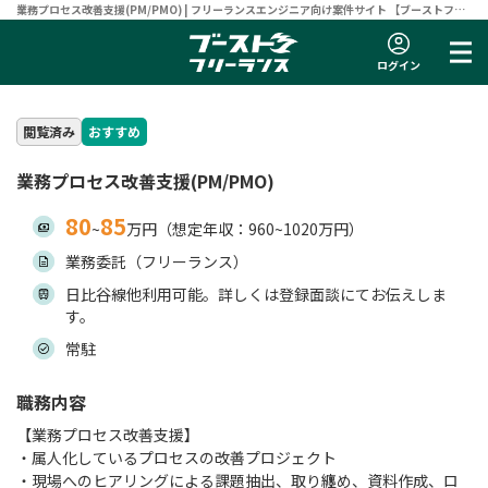
業務プロセス改善支援(PM/PMO) | フリーランスエンジニア向け案件サイト 【ブーストフリ
ーランス】
ログイン
閲覧済み
おすすめ
業務プロセス改善支援(PM/PMO)
80
85
~
万円（想定年収：960~1020万円）
業務委託（フリーランス）
日比谷線他利用可能。詳しくは登録面談にてお伝えしま
す。
常駐
職務内容
【業務プロセス改善支援】
・属人化しているプロセスの改善プロジェクト
・現場へのヒアリングによる課題抽出、取り纏め、資料作成、ロ