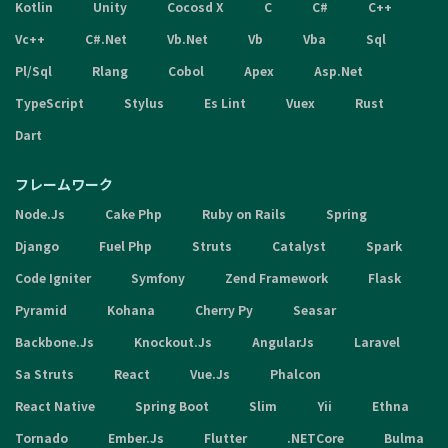
Kotlin
Unity
Cocosd X
C
C#
C++
Vc++
C#.Net
Vb.Net
Vb
Vba
Sql
Pl/Sql
Rlang
Cobol
Apex
Asp.Net
TypeScript
Stylus
Es Lint
Vuex
Rust
Dart
フレームワーク
Node.Js
Cake Php
Ruby on Rails
Spring
Django
Fuel Php
Struts
Catalyst
Spark
Code Igniter
Symfony
Zend Framework
Flask
Pyramid
Kohana
Cherry Py
Seasar
Backbone.Js
Knockout.Js
AngularJs
Laravel
Sa Struts
React
Vue.Js
Phalcon
React Native
Spring Boot
Slim
Yii
Ethna
Tornado
Ember.Js
Flutter
.NETCore
Bulma