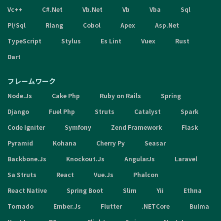
Vc++
C#.Net
Vb.Net
Vb
Vba
Sql
Pl/Sql
Rlang
Cobol
Apex
Asp.Net
TypeScript
Stylus
Es Lint
Vuex
Rust
Dart
フレームワーク
Node.Js
Cake Php
Ruby on Rails
Spring
Django
Fuel Php
Struts
Catalyst
Spark
Code Igniter
Symfony
Zend Framework
Flask
Pyramid
Kohana
Cherry Py
Seasar
Backbone.Js
Knockout.Js
AngularJs
Laravel
Sa Struts
React
Vue.Js
Phalcon
React Native
Spring Boot
Slim
Yii
Ethna
Tornado
Ember.Js
Flutter
.NETCore
Bulma