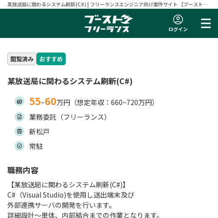
某放送局に関わるシステム刷新(C#) | フリーランスエンジニア向け案件サイト 【ブーストフ
リーランス】
ログイン
閲覧済み
おすすめ
某放送局に関わるシステム刷新(C#)
55
60
~
万円（想定年収：660~720万円）
業務委託（フリーランス）
新松戸
常駐
職務内容
【某放送局に関わるシステム刷新(C#)】
C#（Visual Studio)を使用し送出端末及び
外部連携サーバの開発を行います。
詳細設計～単体、内部結合までの作業となります。