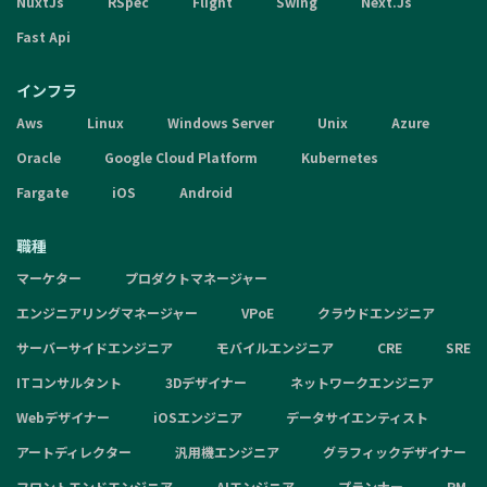
NuxtJs
RSpec
Flight
Swing
Next.Js
Fast Api
インフラ
Aws
Linux
Windows Server
Unix
Azure
Oracle
Google Cloud Platform
Kubernetes
Fargate
iOS
Android
職種
マーケター
プロダクトマネージャー
エンジニアリングマネージャー
VPoE
クラウドエンジニア
サーバーサイドエンジニア
モバイルエンジニア
CRE
SRE
ITコンサルタント
3Dデザイナー
ネットワークエンジニア
Webデザイナー
iOSエンジニア
データサイエンティスト
アートディレクター
汎用機エンジニア
グラフィックデザイナー
フロントエンドエンジニア
AIエンジニア
プランナー
PM