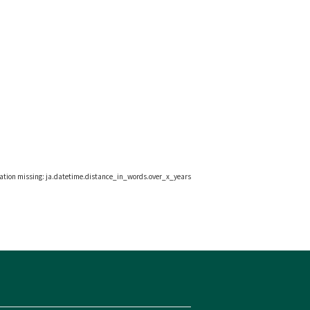
lation missing: ja.datetime.distance_in_words.over_x_years