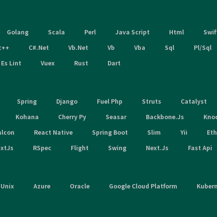
Golang
Scala
Perl
Java Script
Html
Swif
c++
C#.Net
Vb.Net
Vb
Vba
Sql
Pl/Sql
Es Lint
Vuex
Rust
Dart
Spring
Django
Fuel Php
Struts
Catalyst
Kohana
Cherry Py
Seasar
Backbone.Js
Kno
alcon
React Native
Spring Boot
Slim
Yii
Et
xtJs
RSpec
Flight
Swing
Next.Js
Fast Api
Unix
Azure
Oracle
Google Cloud Platform
Kuber