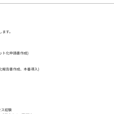
します。
ット化申請書作成)
化報告書作成、本番導入)
セス経験