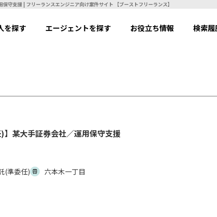
【RPA(UiPath)】【業務委託(準委任)】某大手証券会社／運用保守支援 | フリーランスエンジニア向け案件サイト 【ブーストフリーランス】
人を探す
エージェントを探す
お役立ち情報
検索履
準委任)】某大手証券会社／運用保守支援
託(準委任)
六本木一丁目