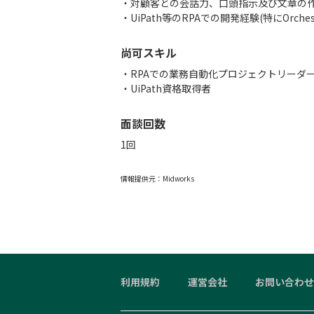
・対顧客との会話力、口頭指示及び文章の
・UiPath等のRPAでの開発経験(特にOrchest
尚可スキル
・RPAでの業務自動化プロジェクトリーダー
・UiPath資格取得者
面談回数
1回
情報提供元：
Midworks
利用規約
運営会社
お問い合わせ