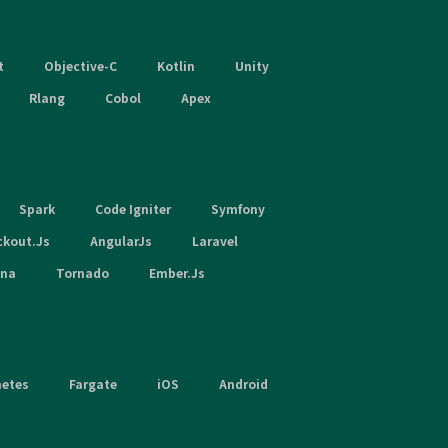
t
Objective-C
Kotlin
Unity
Rlang
Cobol
Apex
Spark
Code Igniter
Symfony
ckout.Js
AngularJs
Laravel
hna
Tornado
Ember.Js
netes
Fargate
iOS
Android