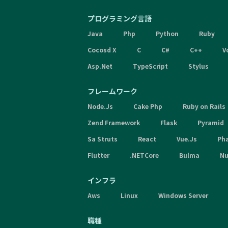
プログラミング言語
Java
Php
Python
Ruby
Cocosd X
C
C#
C++
V
Asp.Net
TypeScript
Stylus
フレームワーク
Node.Js
Cake Php
Ruby on Rails
Zend Framework
Flask
Pyramid
Sa Struts
React
Vue.Js
Ph
Flutter
.NETCore
Bulma
Nu
インフラ
Aws
Linux
Windows Server
職種