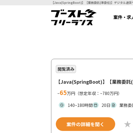
案件・求
閲覧済み
【Java(SpringBoot)】【
65
~
万円（想定年収：~780万円）
140~180時間
20日
業務委
案件の詳細を聞く