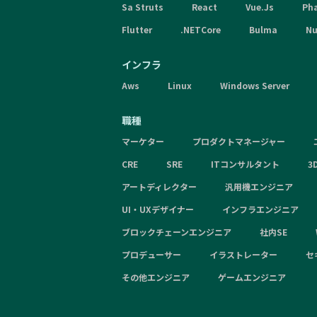
Sa Struts
React
Vue.Js
Ph
Flutter
.NETCore
Bulma
Nu
インフラ
Aws
Linux
Windows Server
職種
マーケター
プロダクトマネージャー
CRE
SRE
ITコンサルタント
3
アートディレクター
汎用機エンジニア
UI・UXデザイナー
インフラエンジニア
ブロックチェーンエンジニア
社内SE
プロデューサー
イラストレーター
セ
その他エンジニア
ゲームエンジニア