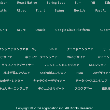
alcon
React Native
Spring Boot
Slim
Yii
Et
xtJs
RSpec
Flight
Swing
Next.Js
Fast Api
Unix
Azure
Oracle
Google Cloud Platform
Kuber
エンジニアリングマネージャー
VPoE
クラウドエンジニア
サー
Dデザイナー
ネットワークエンジニア
Webデザイナー
iOSエ
グラフィックデザイナー
フロントエンドエンジニア
AIエンジニア
機械学習エンジニア
Androidエンジニア
PMO
2Dデザイナ
Webディレクター
キャラクターデザイナー
データベースエンジニア
キュリティエンジニア
テクニカルサポート
プログラマー
組込
Copyright © 2024 aggregation inc. All Rights Reserved.