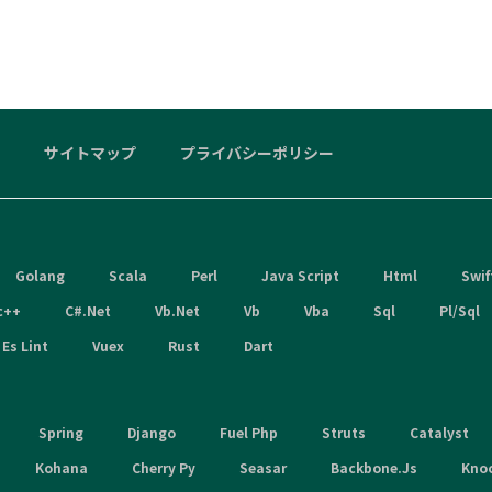
サイトマップ
プライバシーポリシー
Golang
Scala
Perl
Java Script
Html
Swif
c++
C#.Net
Vb.Net
Vb
Vba
Sql
Pl/Sql
Es Lint
Vuex
Rust
Dart
Spring
Django
Fuel Php
Struts
Catalyst
Kohana
Cherry Py
Seasar
Backbone.Js
Kno