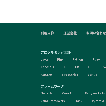
利用規約
運営会社
お問い合わせ
プログラミング言語
Java
Php
Python
Ruby
Cocosd X
C
C#
C++
V
Asp.Net
TypeScript
Stylus
フレームワーク
Node.Js
Cake Php
Ruby on Rails
Zend Framework
Flask
Pyramid