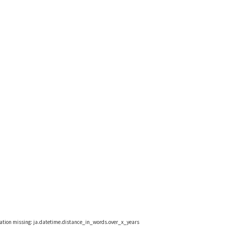
lation missing: ja.datetime.distance_in_words.over_x_years