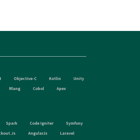
t
Objective-C
Kotlin
Unity
Rlang
Cobol
Apex
Spark
Code Igniter
Symfony
ckout.Js
AngularJs
Laravel