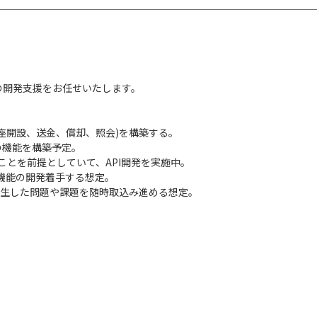
の開発支援をお任せいたします。
座開設、送金、償却、照会)を構築する。
分の機能を構築予定。
ることを前提としていて、API開発を実施中。
い機能の開発着手する想定。
発生した問題や課題を随時取込み進める想定。