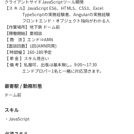
クライアントサイドJavaScriptツール開発
【ス キ ル】JavaScript ES6、HTML5、CSS3、Excel
TypeScriptの実務経験者、Angularの実務経験
フロントエンド・オブジェクト指向がわかる人
【作業場所】地下鉄 ドーム前
【稼働開始】要相談
【 商 流 】エンド⇒AMN
【面談回数】1回(AMN同席)
【 時間幅 】160-180予定
【 単 金 】スキル見合い
【 備 考 】私服可、出張は基本無し。9:00～17:30
エンドプロパー1名と一緒に対応頂きます。
最寄駅 / 勤務形態
ドーム前
スキル
JavaScript
必須スキル