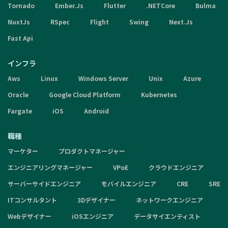
Tornado
Ember.Js
Flutter
.NETCore
Bulma
NuxtJs
RSpec
Flight
Swing
Next.Js
Fast Api
インフラ
Aws
Linux
Windows Server
Unix
Azure
Oracle
Google Cloud Platform
Kubernetes
Fargate
iOS
Android
職種
マーケター
プロダクトマネージャー
エンジニアリングマネージャー
VPoE
クラウドエンジニア
サーバーサイドエンジニア
モバイルエンジニア
CRE
SRE
ITコンサルタント
3Dデザイナー
ネットワークエンジニア
Webデザイナー
iOSエンジニア
データサイエンティスト