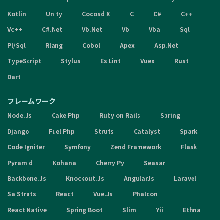
Kotlin
Unity
Cocosd X
C
C#
C++
Vc++
C#.Net
Vb.Net
Vb
Vba
Sql
Pl/Sql
Rlang
Cobol
Apex
Asp.Net
TypeScript
Stylus
Es Lint
Vuex
Rust
Dart
フレームワーク
Node.Js
Cake Php
Ruby on Rails
Spring
Django
Fuel Php
Struts
Catalyst
Spark
Code Igniter
Symfony
Zend Framework
Flask
Pyramid
Kohana
Cherry Py
Seasar
Backbone.Js
Knockout.Js
AngularJs
Laravel
Sa Struts
React
Vue.Js
Phalcon
React Native
Spring Boot
Slim
Yii
Ethna