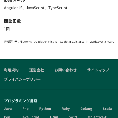
Angular.JS、JavaScript、TypeScript
面談回数
1回
情報提供元：
Midworks
translation missing: ja.datetime.distance_in_words.over_x_years
利用規約
運営会社
お問い合わせ
サイトマップ
プライバシーポリシー
プログラミング言語
Java
Php
Python
Ruby
Golang
Scala
Perl
Java Script
Html
Swift
Objective-C