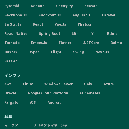
Pyramid
Kohana
Cherry Py
Seasar
Backbone.Js
Knockout.Js
AngularJs
Laravel
Sa Struts
React
Vue.Js
Phalcon
React Native
Spring Boot
Slim
Yii
Ethna
Tornado
Ember.Js
Flutter
.NETCore
Bulma
NuxtJs
RSpec
Flight
Swing
Next.Js
Fast Api
インフラ
Aws
Linux
Windows Server
Unix
Azure
Oracle
Google Cloud Platform
Kubernetes
Fargate
iOS
Android
職種
マーケター
プロダクトマネージャー