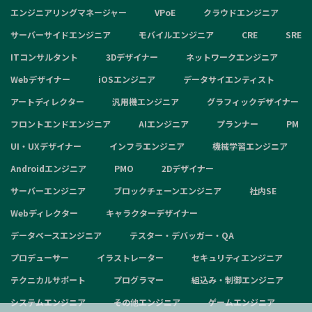
エンジニアリングマネージャー
VPoE
クラウドエンジニア
サーバーサイドエンジニア
モバイルエンジニア
CRE
SRE
ITコンサルタント
3Dデザイナー
ネットワークエンジニア
Webデザイナー
iOSエンジニア
データサイエンティスト
アートディレクター
汎用機エンジニア
グラフィックデザイナー
フロントエンドエンジニア
AIエンジニア
プランナー
PM
UI・UXデザイナー
インフラエンジニア
機械学習エンジニア
Androidエンジニア
PMO
2Dデザイナー
サーバーエンジニア
ブロックチェーンエンジニア
社内SE
Webディレクター
キャラクターデザイナー
データベースエンジニア
テスター・デバッガー・QA
プロデューサー
イラストレーター
セキュリティエンジニア
テクニカルサポート
プログラマー
組込み・制御エンジニア
システムエンジニア
その他エンジニア
ゲームエンジニア