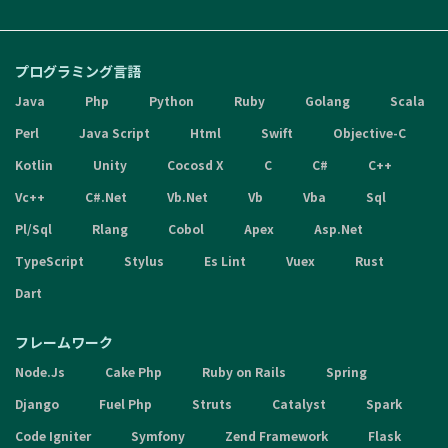
プログラミング言語
Java
Php
Python
Ruby
Golang
Scala
Perl
Java Script
Html
Swift
Objective-C
Kotlin
Unity
Cocosd X
C
C#
C++
Vc++
C#.Net
Vb.Net
Vb
Vba
Sql
Pl/Sql
Rlang
Cobol
Apex
Asp.Net
TypeScript
Stylus
Es Lint
Vuex
Rust
Dart
フレームワーク
Node.Js
Cake Php
Ruby on Rails
Spring
Django
Fuel Php
Struts
Catalyst
Spark
Code Igniter
Symfony
Zend Framework
Flask