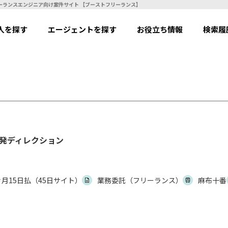
業向けECサイトなどの開発ディレクション | フリーランスエンジニア向け案件サイト 【ブーストフリーランス】
人を探す
エージェントを探す
お役立ち情報
検索履
開発ディレクション
々月15日払（45日サイト）
業務委託（フリーランス）
麻布十番