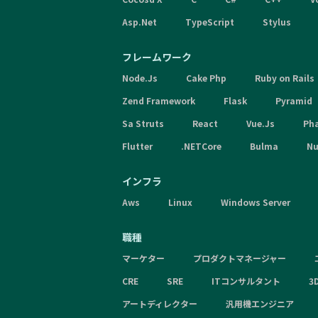
Asp.Net
TypeScript
Stylus
フレームワーク
Node.Js
Cake Php
Ruby on Rails
Zend Framework
Flask
Pyramid
Sa Struts
React
Vue.Js
Ph
Flutter
.NETCore
Bulma
Nu
インフラ
Aws
Linux
Windows Server
職種
マーケター
プロダクトマネージャー
CRE
SRE
ITコンサルタント
3
アートディレクター
汎用機エンジニア