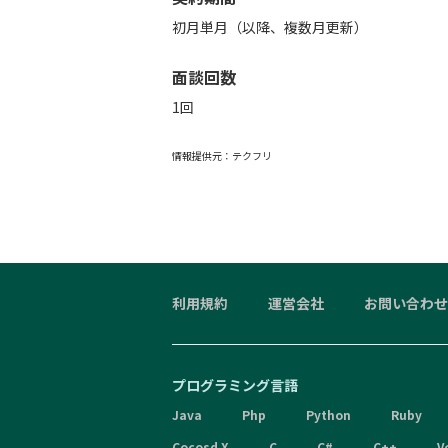
初月単月（以降、複数月更新）
面談回数
1回
情報提供元：
テクフリ
利用規約
運営会社
お問い合わせ
プログラミング言語
Java
Php
Python
Ruby
Cocosd X
C
C#
C++
V