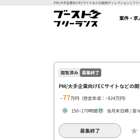
PM/大手企
案件・求
閲覧済み
募集終了
PM/大手企業向けECサイトなどの
77
~
万円（想定年収：~924万円）
150~170時間
当月末日締 / 翌
募集終了