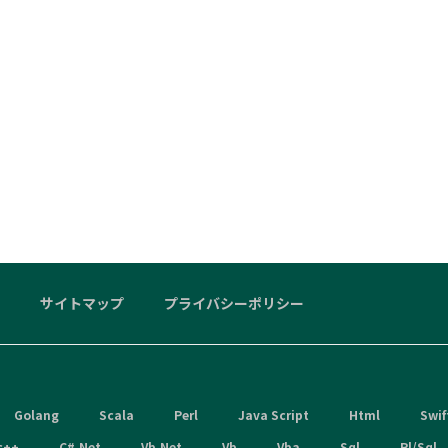
サイトマップ
プライバシーポリシー
Golang
Scala
Perl
Java Script
Html
Swif
c++
C#.Net
Vb.Net
Vb
Vba
Sql
Pl/Sql