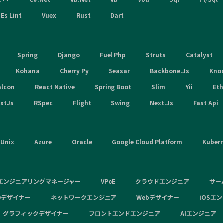
Es Lint
Vuex
Rust
Dart
Spring
Django
Fuel Php
Struts
Catalyst
Kohana
Cherry Py
Seasar
Backbone.Js
Kno
alcon
React Native
Spring Boot
Slim
Yii
Et
xtJs
RSpec
Flight
Swing
Next.Js
Fast Api
Unix
Azure
Oracle
Google Cloud Platform
Kuber
エンジニアリングマネージャー
VPoE
クラウドエンジニア
サー
Dデザイナー
ネットワークエンジニア
Webデザイナー
iOSエ
グラフィックデザイナー
フロントエンドエンジニア
AIエンジニア