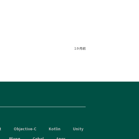
1か月前
t
Objective-C
Kotlin
Unity
Rlang
Cobol
Apex