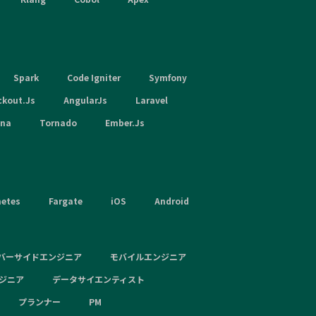
Spark
Code Igniter
Symfony
ckout.Js
AngularJs
Laravel
hna
Tornado
Ember.Js
netes
Fargate
iOS
Android
バーサイドエンジニア
モバイルエンジニア
ンジニア
データサイエンティスト
プランナー
PM