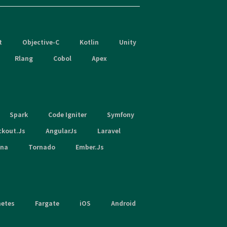
t
Objective-C
Kotlin
Unity
Rlang
Cobol
Apex
Spark
Code Igniter
Symfony
ckout.Js
AngularJs
Laravel
hna
Tornado
Ember.Js
netes
Fargate
iOS
Android