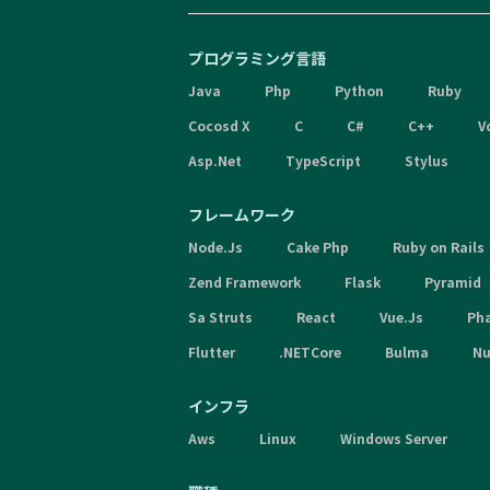
プログラミング言語
Java
Php
Python
Ruby
Cocosd X
C
C#
C++
V
Asp.Net
TypeScript
Stylus
フレームワーク
Node.Js
Cake Php
Ruby on Rails
Zend Framework
Flask
Pyramid
Sa Struts
React
Vue.Js
Ph
Flutter
.NETCore
Bulma
Nu
インフラ
Aws
Linux
Windows Server