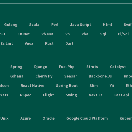
Golang
Scala
Perl
Java Script
Html
Swif
c++
C#.Net
Vb.Net
Vb
Vba
Sql
Pl/Sql
Es Lint
Vuex
Rust
Dart
Spring
Django
Fuel Php
Struts
Catalyst
Kohana
Cherry Py
Seasar
Backbone.Js
Kno
alcon
React Native
Spring Boot
Slim
Yii
Et
xtJs
RSpec
Flight
Swing
Next.Js
Fast Api
Unix
Azure
Oracle
Google Cloud Platform
Kuber