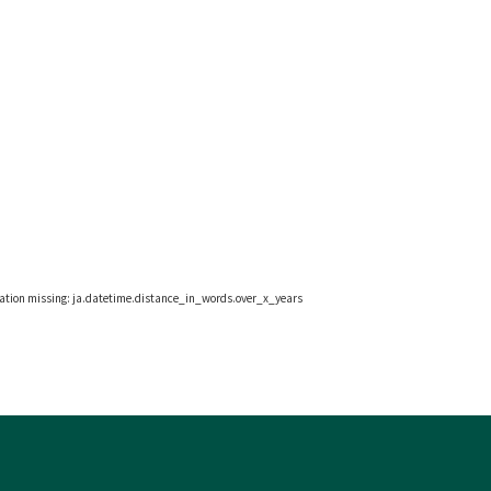
lation missing: ja.datetime.distance_in_words.over_x_years