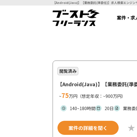
案件・求
閲覧済み
【Android(Java)】【業務委
75
~
万円（想定年収：~900万円）
140~180時間
20日
業務委
案件の詳細を聞く