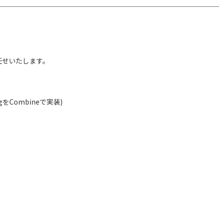
任せいたします。
ingをCombineで実装)