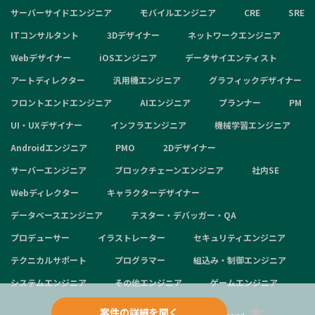
サーバーサイドエンジニア
モバイルエンジニア
CRE
SRE
ITコンサルタント
3Dデザイナー
ネットワークエンジニア
Webデザイナー
iOSエンジニア
データサイエンティスト
アートディレクター
汎用機エンジニア
グラフィックデザイナー
フロントエンドエンジニア
AIエンジニア
プランナー
PM
UI・UXデザイナー
インフラエンジニア
機械学習エンジニア
Androidエンジニア
PMO
2Dデザイナー
サーバーエンジニア
ブロックチェーンエンジニア
社内SE
Webディレクター
キャラクターデザイナー
データベースエンジニア
テスター・デバッガー・QA
プロデューサー
イラストレーター
セキュリティエンジニア
テクニカルサポート
プログラマー
組込み・制御エンジニア
システムエンジニア
その他エンジニア
ゲームエンジニア
案件の詳細を聞く