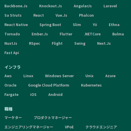
Backbone.Js
Knockout.Js
AngularJs
Laravel
Sa Struts
React
Vue.Js
Phalcon
React Native
Spring Boot
Slim
Yii
Ethna
Tornado
Ember.Js
Flutter
.NETCore
Bulma
NuxtJs
RSpec
Flight
Swing
Next.Js
Fast Api
インフラ
Aws
Linux
Windows Server
Unix
Azure
Oracle
Google Cloud Platform
Kubernetes
Fargate
iOS
Android
職種
マーケター
プロダクトマネージャー
エンジニアリングマネージャー
VPoE
クラウドエンジニア