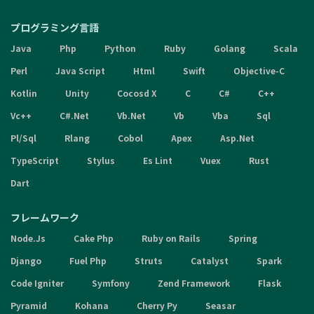
プログラミング言語
Java
Php
Python
Ruby
Golang
Scala
Perl
Java Script
Html
Swift
Objective-C
Kotlin
Unity
Cocosd X
C
C#
C++
Vc++
C#.Net
Vb.Net
Vb
Vba
Sql
Pl/Sql
Rlang
Cobol
Apex
Asp.Net
TypeScript
Stylus
Es Lint
Vuex
Rust
Dart
フレームワーク
Node.Js
Cake Php
Ruby on Rails
Spring
Django
Fuel Php
Struts
Catalyst
Spark
Code Igniter
Symfony
Zend Framework
Flask
Pyramid
Kohana
Cherry Py
Seasar