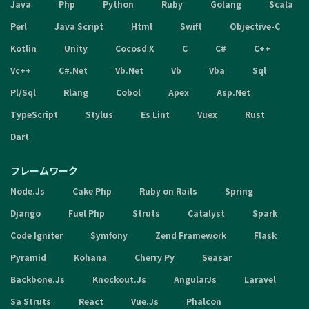
Java
Php
Python
Ruby
Golang
Scala
Perl
Java Script
Html
Swift
Objective-C
Kotlin
Unity
Cocosd X
C
C#
C++
Vc++
C#.Net
Vb.Net
Vb
Vba
Sql
Pl/Sql
Rlang
Cobol
Apex
Asp.Net
TypeScript
Stylus
Es Lint
Vuex
Rust
Dart
フレームワーク
Node.Js
Cake Php
Ruby on Rails
Spring
Django
Fuel Php
Struts
Catalyst
Spark
Code Igniter
Symfony
Zend Framework
Flask
Pyramid
Kohana
Cherry Py
Seasar
Backbone.Js
Knockout.Js
AngularJs
Laravel
Sa Struts
React
Vue.Js
Phalcon