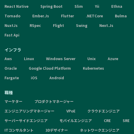
React Native
Spring Boot
Slim
Yii
Ethna
Tornado
Ember.Js
Flutter
.NETCore
Bulma
NuxtJs
RSpec
Flight
Swing
Next.Js
Fast Api
インフラ
Aws
Linux
Windows Server
Unix
Azure
Oracle
Google Cloud Platform
Kubernetes
Fargate
iOS
Android
職種
マーケター
プロダクトマネージャー
エンジニアリングマネージャー
VPoE
クラウドエンジニア
サーバーサイドエンジニア
モバイルエンジニア
CRE
SRE
ITコンサルタント
3Dデザイナー
ネットワークエンジニア