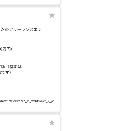
L＞
のフリーランスエン
60万円）
町駅（基本は
務です）
ja.datetime.distance_in_words.over_x_ye