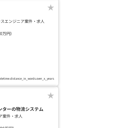
ンスエンジニア案件・求人
80万円）
.datetime.distance_in_words.over_x_years
ンターの物流システム
ア案件・求人