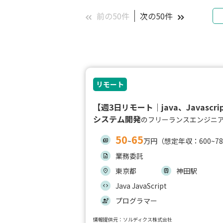
前の50件
次の50件
リモート
【週3日リモート｜java、Javascri
システム開発
のフリーランスエンジニ
50
65
~
万円（想定年収：600~7
業務委託
東京都
神田駅
Java JavaScript
プログラマー
情報提供元：ソルディクス株式会社