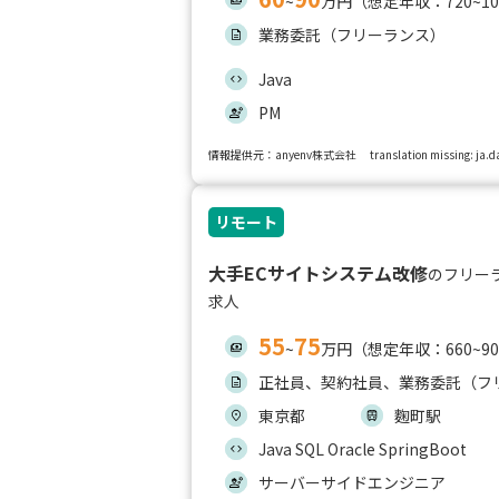
~
万円（想定年収：720~1
業務委託（フリーランス）
Java
PM
情報提供元：anyenv株式会社
translation missing: ja
リモート
大手ECサイトシステム改修
のフリー
求人
55
75
~
万円（想定年収：660~9
正社員、契約社員、業務委託（フ
東京都
麴町駅
Java SQL Oracle SpringBoot
サーバーサイドエンジニア