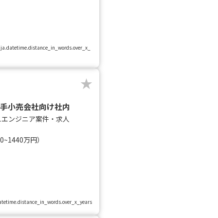
: ja.datetime.distance_in_words.over_x_
/大手小売会社向け社内
スエンジニア案件・求人
~1440万円）
.datetime.distance_in_words.over_x_years