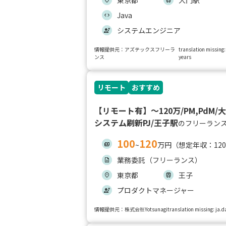
東京都
大門駅
Java
システムエンジニア
情報提供元：アズテックスフリーラ
translation missing
ンス
years
リモート
おすすめ
【リモート有】〜120万/PM,PdM
システム刷新PJ/王子駅
のフリーラン
100
120
~
万円（想定年収：1200
業務委託（フリーランス）
東京都
王子
プロダクトマネージャー
情報提供元：株式会社Yotsunagi
translation missing: ja