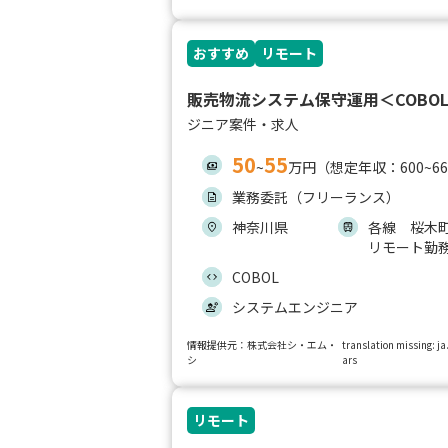
おすすめ
リモート
販売物流システム保守運用＜COBO
ジニア案件・求人
50
55
~
万円（想定年収：600~6
業務委託（フリーランス）
神奈川県
各線 桜木
リモート勤
COBOL
システムエンジニア
情報提供元：株式会社シ・エム・
translation missing: 
シ
ars
リモート