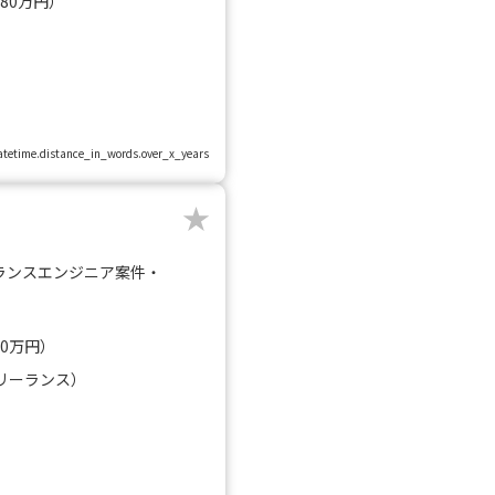
080万円）
.datetime.distance_in_words.over_x_years
ランスエンジニア案件・
00万円）
リーランス）