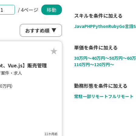
/ 4ページ
移動
スキルを条件に加える
Java
PHP
Python
Ruby
Go言語
S
単価を条件に加える
30万円〜
40万円〜
50万円〜
60
110万円〜
120万円〜
pt、Vue.js】販売管理
ア案件・求人
勤務形態を条件に加える
80万円）
常駐
一部リモート
フルリモート
11か月前