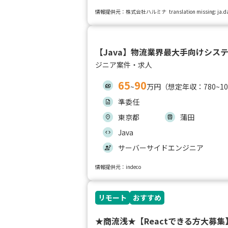
情報提供元：株式会社ハルミナ
translation missing: ja
【Java】物流業界最大手向けシス
ジニア案件・求人
65
90
~
万円（想定年収：780~1
準委任
東京都
蒲田
Java
サーバーサイドエンジニア
情報提供元：indeco
リモート
おすすめ
★商流浅★【Reactできる方大募集】Rea