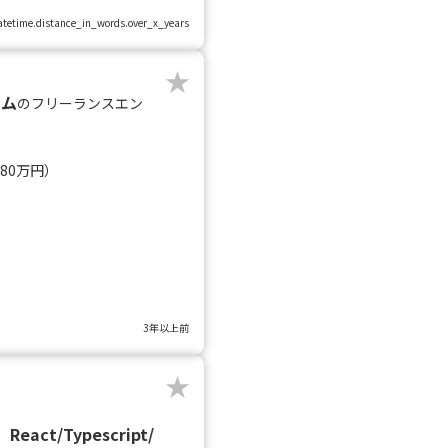
.datetime.distance_in_words.over_x_years
テム
のフリーランスエン
080万円）
3年以上前
ct/Typescript/