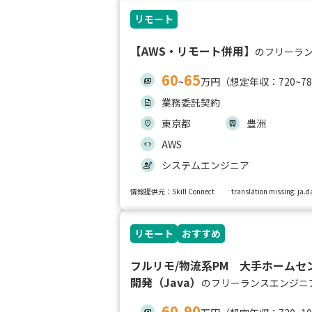
リモート
【AWS・リモート併用】
のフリーラ
60
65
~
万円（想定年収：720~7
業務委託契約
東京都
豊洲
AWS
システムエンジニア
情報提供元：Skill Connect
translation missing: ja
リモート
おすすめ
フルリモ/物流系PM 大手ホームセ
開発（Java）
のフリーランスエンジニ
60
90