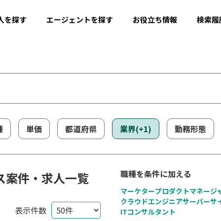
人を探す
エージェントを探す
お役立ち情報
検索履
種
単価
都道府県
業界(+1)
勤務形態
職種を条件に加える
ス案件・求人一覧
マーケター
プロダクトマネージ
クラウドエンジニア
サーバーサ
表示件数
ITコンサルタント