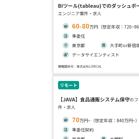
BIツール(tableau)でのダッシュ
エンジニア案件・求人
60
80
~
万円（想定年収：720~9
準委任
東京都
大手町or新宿
データサイエンティスト
情報提供元：株式会社LOWCAL
リモート
【JAVA】食品通販システム保守
のフ
件・求人
70
万円~（想定年収：840万円~
準委任契約