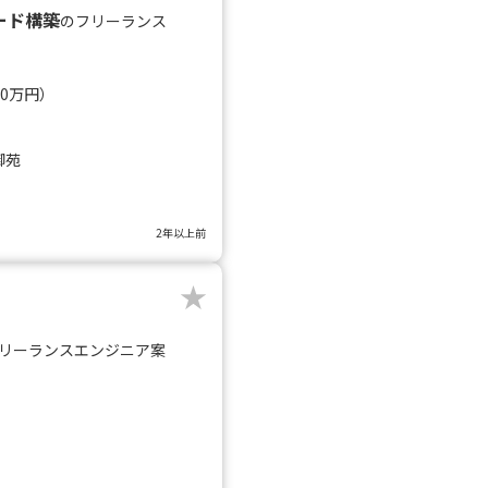
ボード構築
のフリーランス
60万円）
御苑
2年以上前
リーランスエンジニア案
）