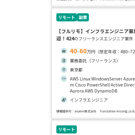
リモート
副業
【フルリモ】インフラエンジニア募
迎！424
のフリーランスエンジニア案件
40
60
~
万円（想定年収：480~7
業務委託（フリーランス）
東京都
AWS Linux WindowsServer Azure 
m Cisco PowerShell Active 
Aurora AWS DynamoDB
インフラエンジニア
情報提供元：anyenv株式会社
translation missing: ja
リモート