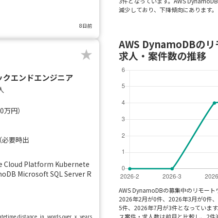
3件となっています。AWS Dynam
減少しており、下降傾向にあります。（
8日前
AWS DynamoD
求人・案件数の推移
ックエンドエンジニア
人
00万円）
（必要時出
 Cloud Platform Kubernete
oDB Microsoft SQL Server R
AWS DynamoDBの募集中のリ
2026年2月が0件、2026年3月が0件、
5件、2026年7月が3件となっています
ス案件・求人数は前月と比較し、2件
.datetime.distance_in_words.over_x_years