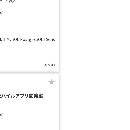
案件・求人
円）
B MySQL PostgreSQL Redis
3か月前
でのモバイルアプリ開発案
円）