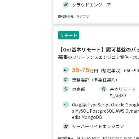
クラウドエンジニア
情報提供元：テクフリ
リモート
【Go/基本リモート】認可基盤のバ
募集
のフリーランスエンジニア案件・求
55
75
~
万円（想定年収：660~9
業務委託（準委任契約）
東京都
基本リモート
社/港区）
Go言語 TypeScript Oracle Google
s MySQL PostgreSQL AWS Dynam
edis MongoDB
サーバーサイドエンジニア
情報提供元：GLITTERS Agent
translation missing: ja