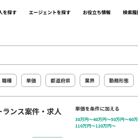
人を探す
エージェントを探す
お役立ち情報
検索履
職種
単価
都道府県
業界
勤務形態
単価を条件に加える
フリーランス案件・求人
30万円〜
40万円〜
50万円〜
60
110万円〜
120万円〜