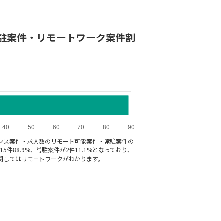
Bの常駐案件・リモートワーク案件割
リーランス案件・求人数のリモート可能案件・常駐案件の
件88.9%、常駐案件が2件11.1%となっており、
件に関してはリモートワークがわかります。