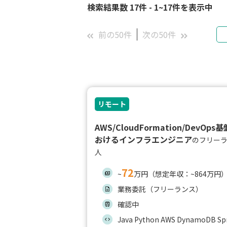
検索結果数 17件 - 1~17件を表示中
前の50件
次の50件
リモート
AWS/CloudFormation/DevOp
おけるインフラエンジニア
のフリー
人
72
~
万円（想定年収：~864万円
業務委託（フリーランス）
確認中
Java Python AWS DynamoDB Sp