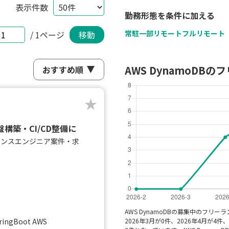
表示件数
勤務形態を条件に加える
常駐
一部リモート
フルリモート
/ 1ページ
移動
AWS DynamoD
s基盤構築・CI/CD整備に
ランスエンジニア案件・求
）
AWS DynamoDBの募集中のフリー
ringBoot AWS
2026年3月が0件、2026年4月が4件、