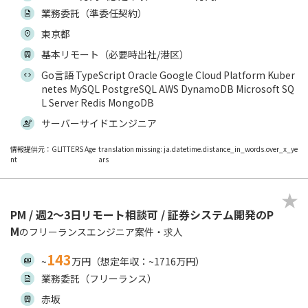
業務委託（準委任契約）
東京都
基本リモート（必要時出社/港区）
Go言語 TypeScript Oracle Google Cloud Platform Kuber
netes MySQL PostgreSQL AWS DynamoDB Microsoft SQ
L Server Redis MongoDB
サーバーサイドエンジニア
情報提供元：GLITTERS Age
translation missing: ja.datetime.distance_in_words.over_x_ye
nt
ars
PM / 週2～3日リモート相談可 / 証券システム開発のP
M
のフリーランスエンジニア案件・求人
143
~
万円（想定年収：~1716万円）
業務委託（フリーランス）
赤坂