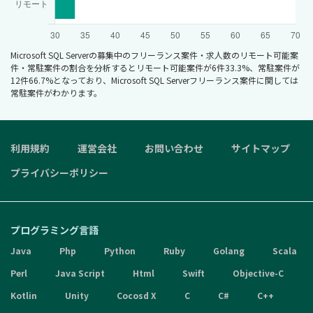
Microsoft SQL Serverの募集中のフリーランス案件・求人数のリモート可能案
件・常駐案件の割合を分析するとリモート可能案件が6件33.3%、常駐案件が
12件66.7%となっており、Microsoft SQL Serverフリーランス案件に関しては
常駐案件がわかります。
利用規約
運営会社
お問い合わせ
サイトマップ
プライバシーポリシー
プログラミング言語
Java
Php
Python
Ruby
Golang
Scala
Perl
Java Script
Html
Swift
Objective-C
Kotlin
Unity
Cocosd X
C
C#
C++