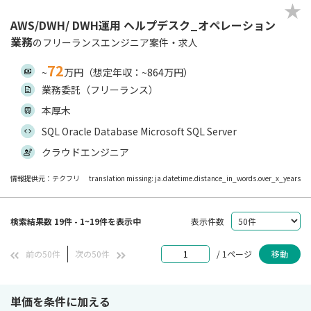
AWS/DWH/ DWH運用 ヘルプデスク_オペレーション
業務
のフリーランスエンジニア案件・求人
72
~
万円（想定年収：~864万円）
業務委託（フリーランス）
本厚木
SQL Oracle Database Microsoft SQL Server
クラウドエンジニア
情報提供元：テクフリ
translation missing: ja.datetime.distance_in_words.over_x_years
検索結果数 19件 - 1~19件を表示中
表示件数
前の50件
次の50件
/ 1ページ
移動
単価を条件に加える