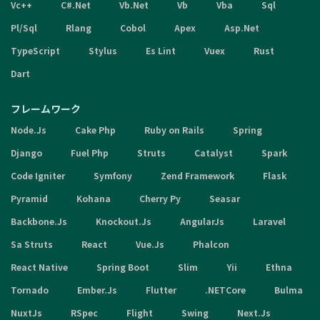
Vc++
C#.Net
Vb.Net
Vb
Vba
Sql
Pl/Sql
Rlang
Cobol
Apex
Asp.Net
TypeScript
Stylus
Es Lint
Vuex
Rust
Dart
フレームワーク
Node.Js
Cake Php
Ruby on Rails
Spring
Django
Fuel Php
Struts
Catalyst
Spark
Code Igniter
Symfony
Zend Framework
Flask
Pyramid
Kohana
Cherry Py
Seasar
Backbone.Js
Knockout.Js
AngularJs
Laravel
Sa Struts
React
Vue.Js
Phalcon
React Native
Spring Boot
Slim
Yii
Ethna
Tornado
Ember.Js
Flutter
.NETCore
Bulma
NuxtJs
RSpec
Flight
Swing
Next.Js