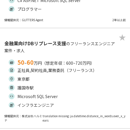
C# ASP.NET Microsoft SQL Server
プログラマー
情報提供元：GLITTERS Agent
2年以上前
金融業向けDBリプレース支援
のフリーランスエンジニア
案件・求人
50
60
~
万円（想定年収：600~720万円）
正社員,契約社員,業務委託（フリーランス）
東京都
護国寺駅
Microsoft SQL Server
インフラエンジニア
情報提供元：株式会社ハルミ
translation missing: ja.datetime.distance_in_words.over_x_y
ナ
ears