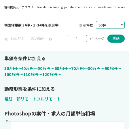
情報提供元：テクフリ
translation missing: ja.datetime.distance_in_words.over_x_years
検索結果数 34件 - 1~34件を表示中
表示件数
前の50件
次の50件
/ 1ページ
移動
単価を条件に加える
30万円〜
40万円〜
50万円〜
60万円〜
70万円〜
80万円〜
90万円〜
100万円〜
110万円〜
120万円〜
勤務形態を条件に加える
常駐
一部リモート
フルリモート
Photoshopの案件・求人の月額単価相場