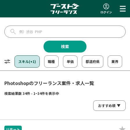
ログイン
検索
スキル(+1)
職種
単価
都道府県
業界
Photoshopのフリーランス案件・求人一覧
検索結果数 34件 - 1~34件を表示中
リモート