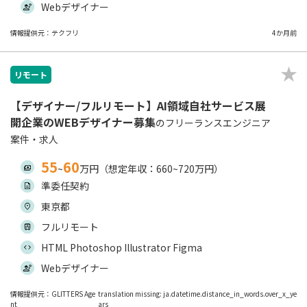
Webデザイナー
情報提供元：テクフリ
4か月前
リモート
【デザイナー/フルリモート】AI領域自社サービス展
開企業のWEBデザイナー募集
のフリーランスエンジニア
案件・求人
55
60
~
万円（想定年収：660~720万円）
準委任契約
東京都
フルリモート
HTML Photoshop Illustrator Figma
Webデザイナー
情報提供元：GLITTERS Age
translation missing: ja.datetime.distance_in_words.over_x_ye
nt
ars