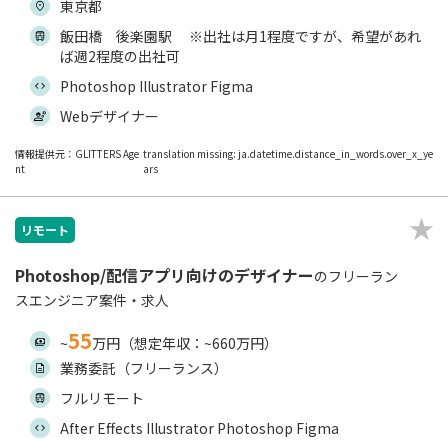
東京都
飯田橋 後楽園駅 ※出社は月1程度ですが、希望があれ
ば週2程度の出社可
Photoshop Illustrator Figma
Webデザイナー
情報提供元：GLITTERS Age
translation missing: ja.datetime.distance_in_words.over_x_ye
nt
ars
リモート
Photoshop/配信アプリ向けのデザイナー
のフリーラン
スエンジニア案件・求人
55
~
万円（想定年収：~660万円）
業務委託（フリーランス）
フルリモート
After Effects Illustrator Photoshop Figma