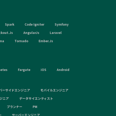
Spark
Code Igniter
Symfony
ckout.Js
AngularJs
Laravel
hna
Tornado
Ember.Js
netes
Fargate
iOS
Android
バーサイドエンジニア
モバイルエンジニア
ンジニア
データサイエンティスト
プランナー
PM
ー
サーバーエンジニア