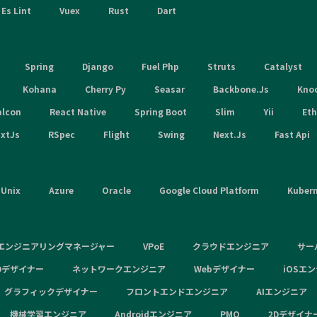
Es Lint
Vuex
Rust
Dart
Spring
Django
Fuel Php
Struts
Catalyst
Kohana
Cherry Py
Seasar
Backbone.Js
Kno
alcon
React Native
Spring Boot
Slim
Yii
Et
xtJs
RSpec
Flight
Swing
Next.Js
Fast Api
Unix
Azure
Oracle
Google Cloud Platform
Kuber
エンジニアリングマネージャー
VPoE
クラウドエンジニア
サー
Dデザイナー
ネットワークエンジニア
Webデザイナー
iOSエ
グラフィックデザイナー
フロントエンドエンジニア
AIエンジニア
機械学習エンジニア
Androidエンジニア
PMO
2Dデザイナ