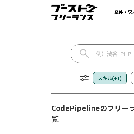
案件・求
スキル(+1)
CodePipelineのフ
覧