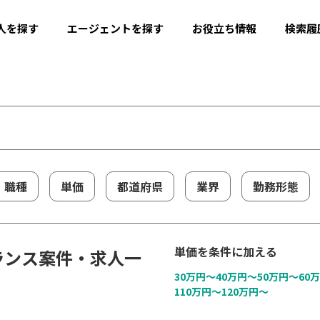
人を探す
エージェントを探す
お役立ち情報
検索履
職種
単価
都道府県
業界
勤務形態
単価を条件に加える
リーランス案件・求人一
30万円〜
40万円〜
50万円〜
60
110万円〜
120万円〜