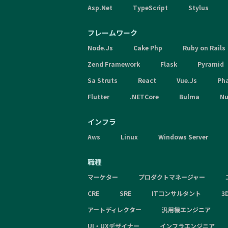
Asp.Net
TypeScript
Stylus
フレームワーク
Node.Js
Cake Php
Ruby on Rails
Zend Framework
Flask
Pyramid
Sa Struts
React
Vue.Js
Ph
Flutter
.NETCore
Bulma
Nu
インフラ
Aws
Linux
Windows Server
職種
マーケター
プロダクトマネージャー
CRE
SRE
ITコンサルタント
3
アートディレクター
汎用機エンジニア
UI・UXデザイナー
インフラエンジニア