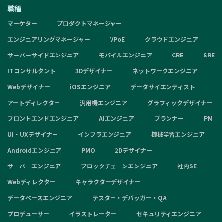
職種
マーケター
プロダクトマネージャー
エンジニアリングマネージャー
VPoE
クラウドエンジニア
サーバーサイドエンジニア
モバイルエンジニア
CRE
SRE
ITコンサルタント
3Dデザイナー
ネットワークエンジニア
Webデザイナー
iOSエンジニア
データサイエンティスト
アートディレクター
汎用機エンジニア
グラフィックデザイナー
フロントエンドエンジニア
AIエンジニア
プランナー
PM
UI・UXデザイナー
インフラエンジニア
機械学習エンジニア
Androidエンジニア
PMO
2Dデザイナー
サーバーエンジニア
ブロックチェーンエンジニア
社内SE
Webディレクター
キャラクターデザイナー
データベースエンジニア
テスター・デバッガー・QA
プロデューサー
イラストレーター
セキュリティエンジニア