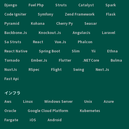
Django
Fuel Php
Struts
Catalyst
Spark
Code Igniter
Symfony
Zend Framework
Flask
Pyramid
Kohana
Cherry Py
Seasar
Backbone.Js
Knockout.Js
AngularJs
Laravel
Sa Struts
React
Vue.Js
Phalcon
React Native
Spring Boot
Slim
Yii
Ethna
Tornado
Ember.Js
Flutter
.NETCore
Bulma
NuxtJs
RSpec
Flight
Swing
Next.Js
Fast Api
インフラ
Aws
Linux
Windows Server
Unix
Azure
Oracle
Google Cloud Platform
Kubernetes
Fargate
iOS
Android