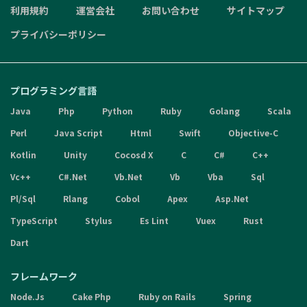
利用規約
運営会社
お問い合わせ
サイトマップ
プライバシーポリシー
プログラミング言語
Java
Php
Python
Ruby
Golang
Scala
Perl
Java Script
Html
Swift
Objective-C
Kotlin
Unity
Cocosd X
C
C#
C++
Vc++
C#.Net
Vb.Net
Vb
Vba
Sql
Pl/Sql
Rlang
Cobol
Apex
Asp.Net
TypeScript
Stylus
Es Lint
Vuex
Rust
Dart
フレームワーク
Node.Js
Cake Php
Ruby on Rails
Spring