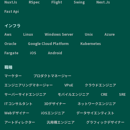
NuxtJs
RSpec
Flight
Swing
Next.Js
Fast Api
インフラ
Aws
Linux
Windows Server
Unix
Azure
Oracle
Google Cloud Platform
Kubernetes
Fargate
iOS
Android
職種
マーケター
プロダクトマネージャー
エンジニアリングマネージャー
VPoE
クラウドエンジニア
サーバーサイドエンジニア
モバイルエンジニア
CRE
SRE
ITコンサルタント
3Dデザイナー
ネットワークエンジニア
Webデザイナー
iOSエンジニア
データサイエンティスト
アートディレクター
汎用機エンジニア
グラフィックデザイナー