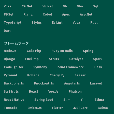
Vc++
C#.Net
Vb.Net
Vb
Vba
Sql
Pl/Sql
Rlang
Cobol
Apex
Asp.Net
TypeScript
Stylus
Es Lint
Vuex
Rust
Dart
フレームワーク
Node.Js
Cake Php
Ruby on Rails
Spring
Django
Fuel Php
Struts
Catalyst
Spark
Code Igniter
Symfony
Zend Framework
Flask
Pyramid
Kohana
Cherry Py
Seasar
Backbone.Js
Knockout.Js
AngularJs
Laravel
Sa Struts
React
Vue.Js
Phalcon
React Native
Spring Boot
Slim
Yii
Ethna
Tornado
Ember.Js
Flutter
.NETCore
Bulma