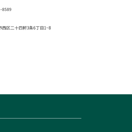
-8589

幌市西区二十四軒3条6丁目1−8