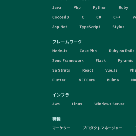
Java
Php
Python
Ruby
Cocosd X
C
C#
C++
V
Asp.Net
TypeScript
Stylus
フレームワーク
Node.Js
Cake Php
Ruby on Rails
Zend Framework
Flask
Pyramid
Sa Struts
React
Vue.Js
Ph
Flutter
.NETCore
Bulma
Nu
インフラ
Aws
Linux
Windows Server
職種
マーケター
プロダクトマネージャー