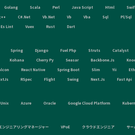
Golang
Scala
Perl
Java Script
Html
Swif
c++
C#.Net
Vb.Net
Vb
Vba
Sql
Pl/Sql
Es Lint
Vuex
Rust
Dart
Spring
Django
Fuel Php
Struts
Catalyst
Kohana
Cherry Py
Seasar
Backbone.Js
Kno
alcon
React Native
Spring Boot
Slim
Yii
Et
xtJs
RSpec
Flight
Swing
Next.Js
Fast Api
Unix
Azure
Oracle
Google Cloud Platform
Kuber
エンジニアリングマネージャー
VPoE
クラウドエンジニア
サー