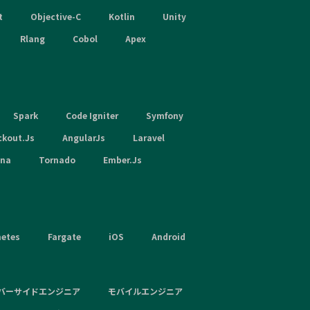
t
Objective-C
Kotlin
Unity
Rlang
Cobol
Apex
Spark
Code Igniter
Symfony
ckout.Js
AngularJs
Laravel
hna
Tornado
Ember.Js
netes
Fargate
iOS
Android
バーサイドエンジニア
モバイルエンジニア