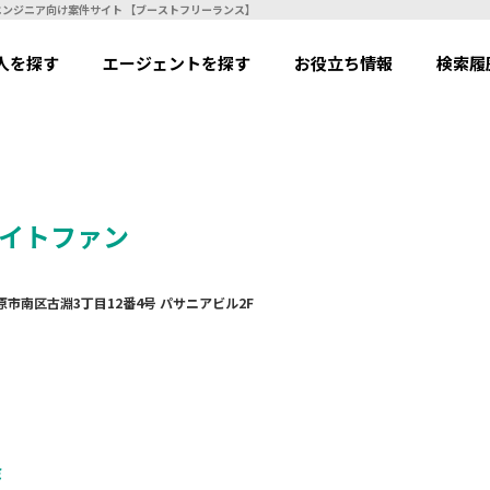
エンジニア向け案件サイト 【ブーストフリーランス】
人を探す
エージェントを探す
お役立ち情報
検索履
イトファン
模原市南区古淵3丁目12番4号 パサニアビル2F
ミ