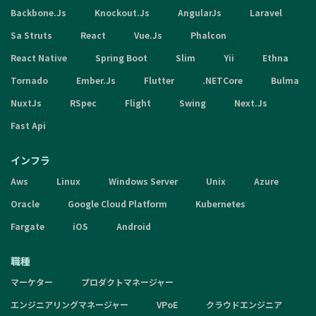
Backbone.Js
Knockout.Js
AngularJs
Laravel
Sa Struts
React
Vue.Js
Phalcon
React Native
Spring Boot
Slim
Yii
Ethna
Tornado
Ember.Js
Flutter
.NETCore
Bulma
NuxtJs
RSpec
Flight
Swing
Next.Js
Fast Api
インフラ
Aws
Linux
Windows Server
Unix
Azure
Oracle
Google Cloud Platform
Kubernetes
Fargate
iOS
Android
職種
マーケター
プロダクトマネージャー
エンジニアリングマネージャー
VPoE
クラウドエンジニア