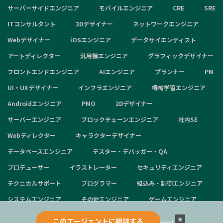
サーバーサイドエンジニア
モバイルエンジニア
CRE
SRE
ITコンサルタント
3Dデザイナー
ネットワークエンジニア
Webデザイナー
iOSエンジニア
データサイエンティスト
アートディレクター
汎用機エンジニア
グラフィックデザイナー
フロントエンドエンジニア
AIエンジニア
プランナー
PM
UI・UXデザイナー
インフラエンジニア
機械学習エンジニア
Androidエンジニア
PMO
2Dデザイナー
サーバーエンジニア
ブロックチェーンエンジニア
社内SE
Webディレクター
キャラクターデザイナー
データベースエンジニア
テスター・デバッガー・QA
プロデューサー
イラストレーター
セキュリティエンジニア
テクニカルサポート
プログラマー
組込み・制御エンジニア
システムエンジニア
その他エンジニア
ゲームエンジニア
このエージェントに相談する
Copyright © 2024 aggregation inc. All Rights Reserved.