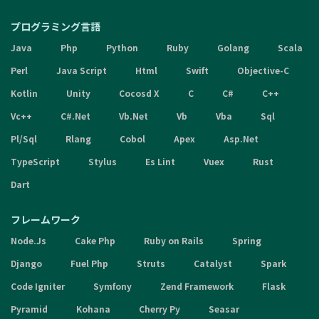
プログラミング言語
Java
Php
Python
Ruby
Golang
Scala
Perl
Java Script
Html
Swift
Objective-C
Kotlin
Unity
Cocosd X
C
C#
C++
Vc++
C#.Net
Vb.Net
Vb
Vba
Sql
Pl/Sql
Rlang
Cobol
Apex
Asp.Net
TypeScript
Stylus
Es Lint
Vuex
Rust
Dart
フレームワーク
Node.Js
Cake Php
Ruby on Rails
Spring
Django
Fuel Php
Struts
Catalyst
Spark
Code Igniter
Symfony
Zend Framework
Flask
Pyramid
Kohana
Cherry Py
Seasar