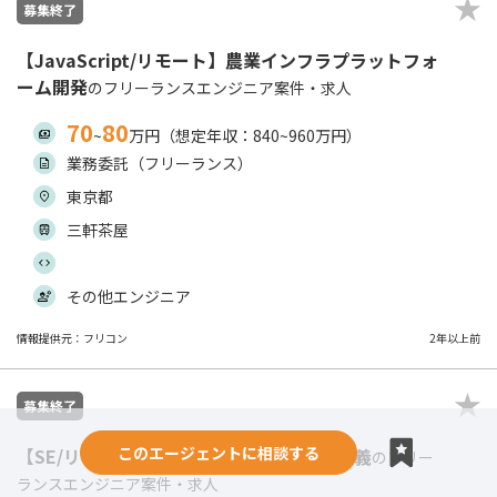
募集終了
【JavaScript/リモート】農業インフラプラットフォ
ーム開発
のフリーランスエンジニア案件・求人
70
80
~
万円（想定年収：840~960万円）
業務委託（フリーランス）
東京都
三軒茶屋
その他エンジニア
情報提供元：フリコン
2年以上前
募集終了
このエージェントに相談する
【SE/リモート】Saasプロダクトの要件定義
のフリー
ランスエンジニア案件・求人