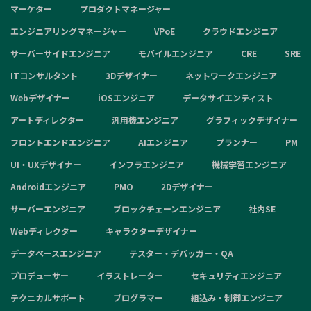
マーケター
プロダクトマネージャー
エンジニアリングマネージャー
VPoE
クラウドエンジニア
サーバーサイドエンジニア
モバイルエンジニア
CRE
SRE
ITコンサルタント
3Dデザイナー
ネットワークエンジニア
Webデザイナー
iOSエンジニア
データサイエンティスト
アートディレクター
汎用機エンジニア
グラフィックデザイナー
フロントエンドエンジニア
AIエンジニア
プランナー
PM
UI・UXデザイナー
インフラエンジニア
機械学習エンジニア
Androidエンジニア
PMO
2Dデザイナー
サーバーエンジニア
ブロックチェーンエンジニア
社内SE
Webディレクター
キャラクターデザイナー
データベースエンジニア
テスター・デバッガー・QA
プロデューサー
イラストレーター
セキュリティエンジニア
テクニカルサポート
プログラマー
組込み・制御エンジニア