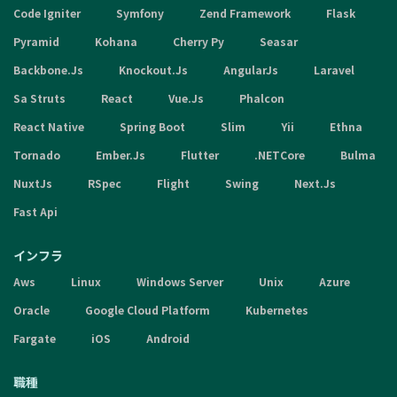
Code Igniter
Symfony
Zend Framework
Flask
Pyramid
Kohana
Cherry Py
Seasar
Backbone.Js
Knockout.Js
AngularJs
Laravel
Sa Struts
React
Vue.Js
Phalcon
React Native
Spring Boot
Slim
Yii
Ethna
Tornado
Ember.Js
Flutter
.NETCore
Bulma
NuxtJs
RSpec
Flight
Swing
Next.Js
Fast Api
インフラ
Aws
Linux
Windows Server
Unix
Azure
Oracle
Google Cloud Platform
Kubernetes
Fargate
iOS
Android
職種