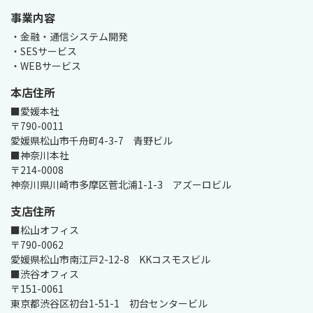
事業内容
・金融・通信システム開発

・SESサービス

・WEBサービス
本店住所
■愛媛本社

〒790-0011

愛媛県松山市千舟町4-3-7　青野ビル

■神奈川本社

〒214-0008

支店住所
■松山オフィス

〒790-0062

愛媛県松山市南江戸2-12-8　KKコスモスビル

■渋谷オフィス

〒151-0061

東京都渋谷区初台1-51-1　初台センタービル  
