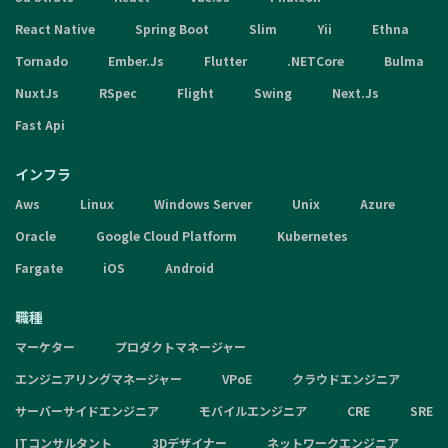
React Native
Spring Boot
Slim
Yii
Ethna
Tornado
Ember.Js
Flutter
.NETCore
Bulma
NuxtJs
RSpec
Flight
Swing
Next.Js
Fast Api
インフラ
Aws
Linux
Windows Server
Unix
Azure
Oracle
Google Cloud Platform
Kubernetes
Fargate
iOS
Android
職種
マーケター
プロダクトマネージャー
エンジニアリングマネージャー
VPoE
クラウドエンジニア
サーバーサイドエンジニア
モバイルエンジニア
CRE
SRE
ITコンサルタント
3Dデザイナー
ネットワークエンジニア