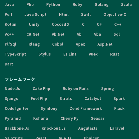
Java
Php
Python
Ruby
Golang
Scala
Perl
Java Script
Html
Swift
Objective-C
Kotlin
Unity
Cocosd X
C
C#
C++
Vc++
C#.Net
Vb.Net
Vb
Vba
Sql
Pl/Sql
Rlang
Cobol
Apex
Asp.Net
TypeScript
Stylus
Es Lint
Vuex
Rust
Dart
フレームワーク
Node.Js
Cake Php
Ruby on Rails
Spring
Django
Fuel Php
Struts
Catalyst
Spark
Code Igniter
Symfony
Zend Framework
Flask
Pyramid
Kohana
Cherry Py
Seasar
Backbone.Js
Knockout.Js
AngularJs
Laravel
Sa Struts
React
Vue.Js
Phalcon